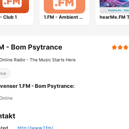
- Club 1
1.FM - Ambient Psychill
M - Bom Psytrance
Online Radio - The Music Starts Here
nce
venser 1.FM - Bom Psytrance:
Online
ntakt
sted
http://www.1.fm/