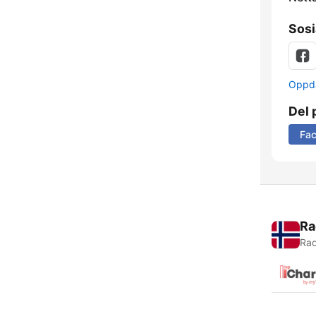
Sosi
Oppda
Del 
Fa
Ra
Rad