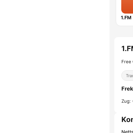
1.FM 
1.F
Free 
Tra
Frek
Zug:
Ko
Nett