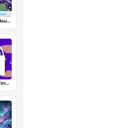
hearMe.FM House
1.FM- Deep Techno & Tech House