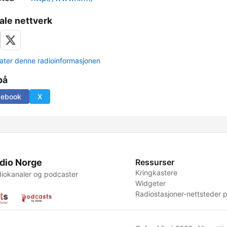
ale nettverk
ter denne radioinformasjonen
på
cebook
X
dio Norge
Ressurser
Kringkastere
iokanaler og podcaster
Widgeter
Radiostasjoner-nettsteder p