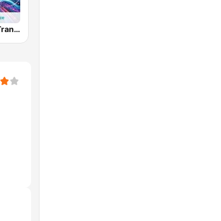
hearMe.FM Trance