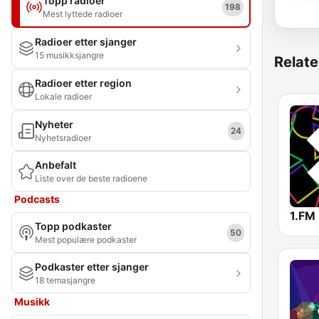
Topp radioer
198
Mest lyttede radioer
Radioer etter sjanger
15 musikksjangre
Relate
Radioer etter region
Lokale radioer
Nyheter
24
Nyhetsradioer
Anbefalt
Liste over de beste radioene
Podcasts
Topp podkaster
50
Mest populære podkaster
Podkaster etter sjanger
18 temasjangre
Musikk