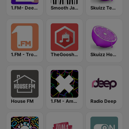
1.FM- Deep Techno & Tech House
Smooth Jazz - Groov
Skuizz Tech-House
1.FM - Tropical House
TheGoosh Radio - Deep House
Skuizz House
House FM
1.FM - Amsterdam Trance
Radio Deep