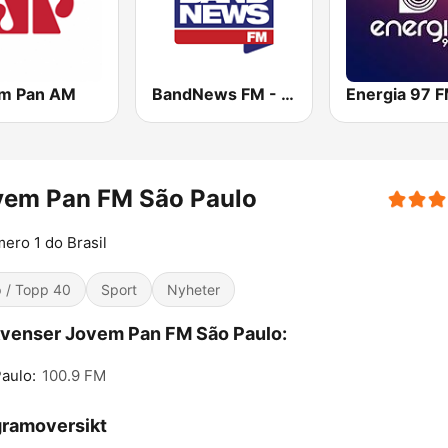
m Pan AM
BandNews FM - 96.9 SP
Energia 97 
vem Pan FM São Paulo
ero 1 do Brasil
 / Topp 40
Sport
Nyheter
venser Jovem Pan FM São Paulo:
aulo:
100.9 FM
ramoversikt