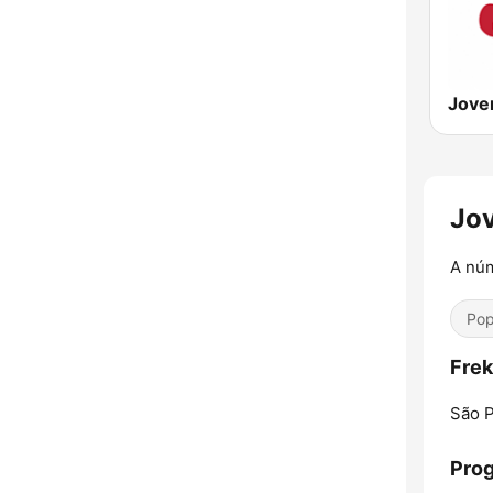
Jove
Jo
A núm
Pop
Frek
São P
Prog