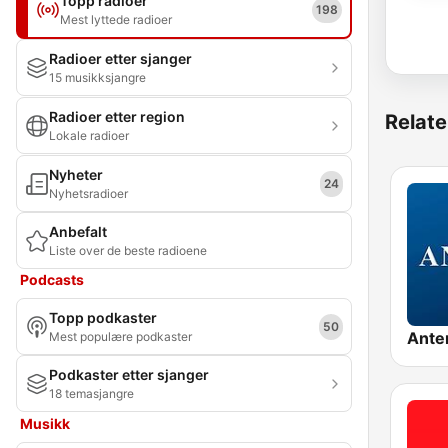
Topp radioer
198
Mest lyttede radioer
Radioer etter sjanger
15 musikksjangre
Radioer etter region
Relate
Lokale radioer
Nyheter
24
Nyhetsradioer
Anbefalt
Liste over de beste radioene
Podcasts
Topp podkaster
50
Ante
Mest populære podkaster
Podkaster etter sjanger
18 temasjangre
Musikk