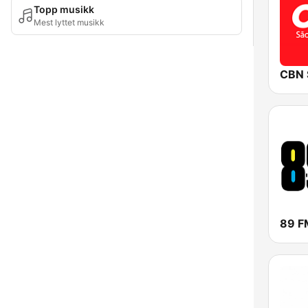
Topp musikk
Mest lyttet musikk
CBN 