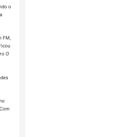
ndo o
a
n FM,
 Ficou
dro
O
s
ades
 no
 Com