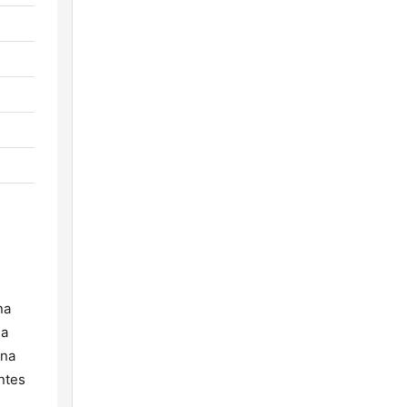
na
na
 na
ntes