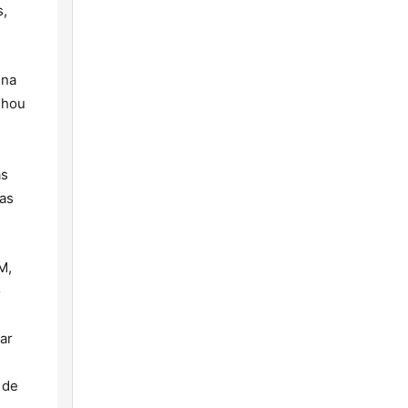
s,
 na
nhou
as
as
M,
o
ar
 de