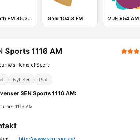
Smooth FM 95.3 Sydney
Gold 104.3 FM
2UE 954 AM
N Sports 1116 AM
ourne's Home of Sport
rt
Nyheter
Prat
venser SEN Sports 1116 AM:
ourne:
1116 AM
ntakt
sted
http://www.sen.com.au/