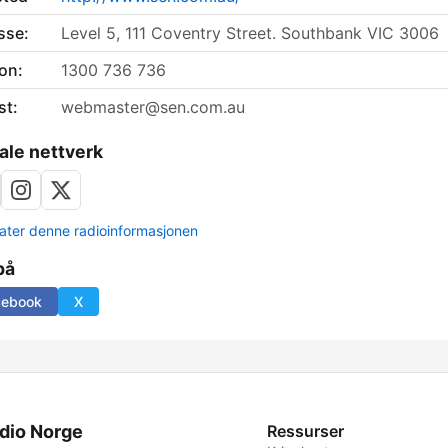
sse:
Level 5, 111 Coventry Street. Southbank VIC 3006
on:
1300 736 736
st:
webmaster@sen.com.au
ale nettverk
ter denne radioinformasjonen
på
cebook
X
dio Norge
Ressurser