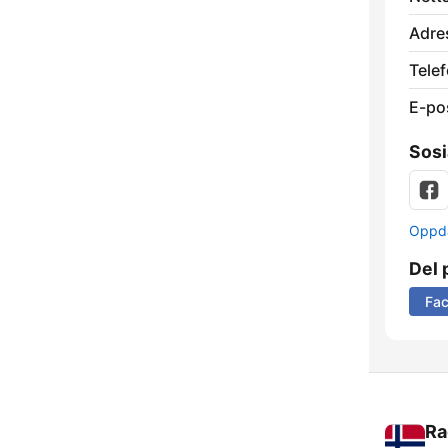
Adre
Telef
E-po
Sosi
Oppda
Del 
Fa
Ra