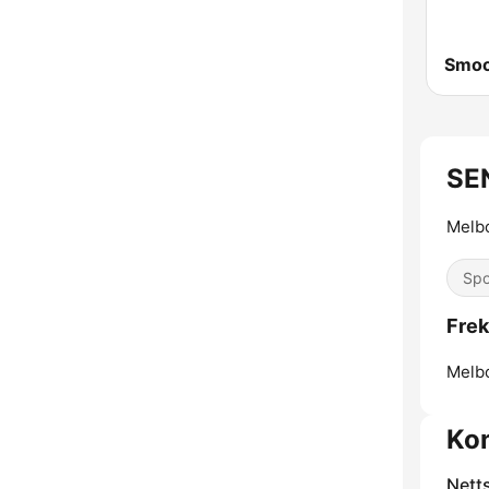
SE
Melb
Spo
Frek
Melb
Ko
Nett