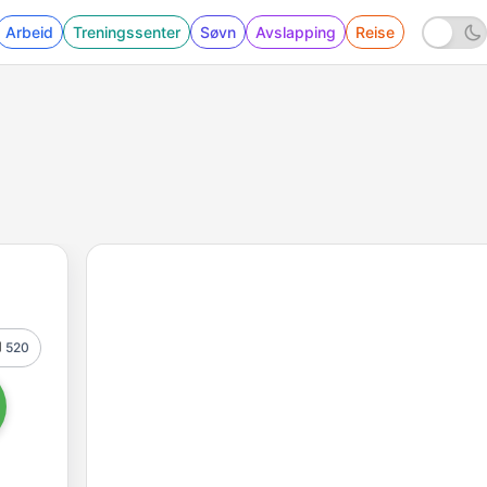
Arbeid
Treningssenter
Søvn
Avslapping
Reise
520