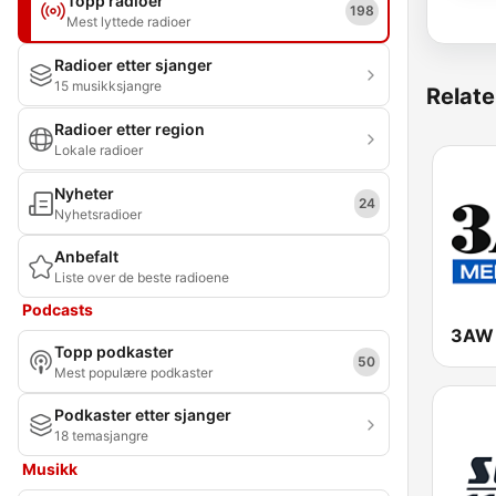
Topp radioer
198
Mest lyttede radioer
Radioer etter sjanger
15 musikksjangre
Relate
Radioer etter region
Lokale radioer
Nyheter
24
Nyhetsradioer
Anbefalt
Liste over de beste radioene
Podcasts
3AW 
Topp podkaster
50
Mest populære podkaster
Podkaster etter sjanger
18 temasjangre
Musikk