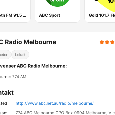
Smooth FM 91.5 Melbourne
ABC Sport
Gold 101.7 F
C Radio Melbourne
eter
Lokalt
venser ABC Radio Melbourne:
ourne:
774 AM
ntakt
sted
http://www.abc.net.au/radio/melbourne/
sse:
774 ABC Melbourne GPO Box 9994 Melbourne, Vict