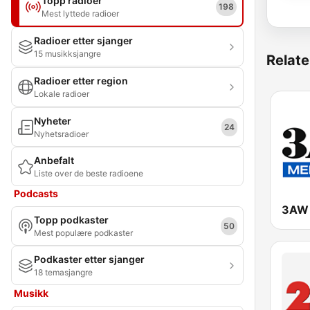
Topp radioer
198
Mest lyttede radioer
Radioer etter sjanger
15 musikksjangre
Relate
Radioer etter region
Lokale radioer
Nyheter
24
Nyhetsradioer
Anbefalt
Liste over de beste radioene
Podcasts
3AW 
Topp podkaster
50
Mest populære podkaster
Podkaster etter sjanger
18 temasjangre
Musikk