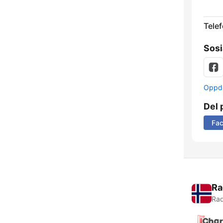
Telef
Sosi
Oppda
Del 
Fa
Ra
Rad