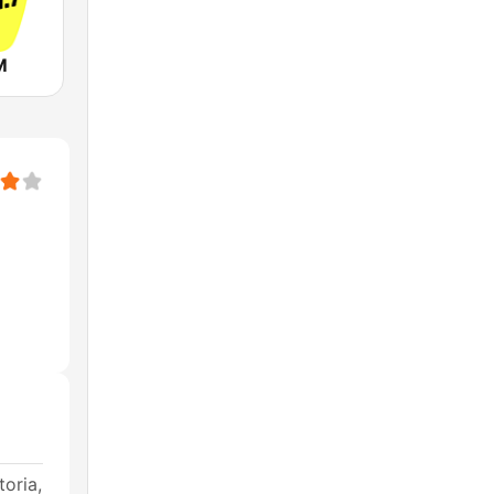
M
oria,