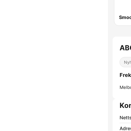
AB
Nyh
Frek
Melb
Ko
Nett
Adre