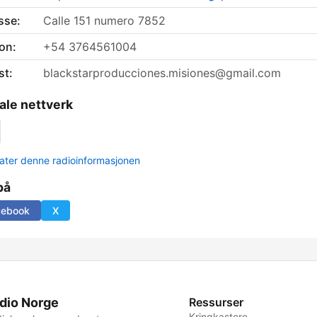
sse:
Calle 151 numero 7852
on:
+54 3764561004
st:
blackstarproducciones.misiones@gmail.com
ale nettverk
ter denne radioinformasjonen
på
cebook
X
dio Norge
Ressurser
Kringkastere