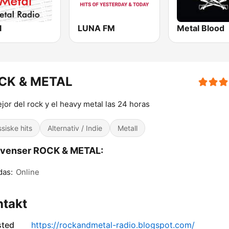
l
LUNA FM
Metal Blood
CK & METAL
jor del rock y el heavy metal las 24 horas
ssiske hits
Alternativ / Indie
Metall
kvenser ROCK & METAL:
das:
Online
ntakt
sted
https://rockandmetal-radio.blogspot.com/