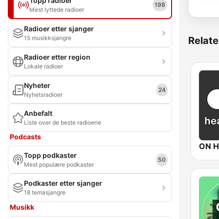
Topp radioer
198
Mest lyttede radioer
Radioer etter sjanger
15 musikksjangre
Relate
Radioer etter region
Lokale radioer
Nyheter
24
Nyhetsradioer
Anbefalt
Liste over de beste radioene
Podcasts
ON H
Topp podkaster
50
Mest populære podkaster
Podkaster etter sjanger
18 temasjangre
Musikk