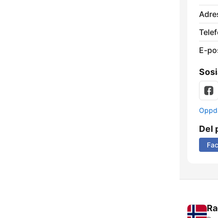
Adre
Telef
E-po
Sosi
Oppda
Del 
Fa
Ra