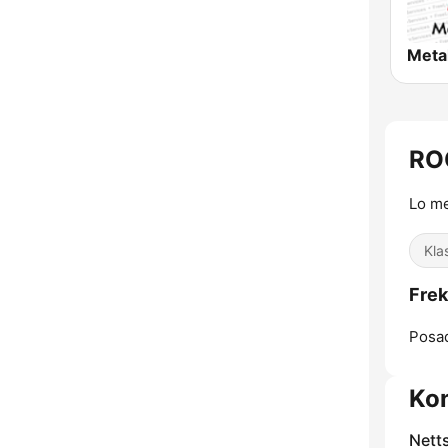
Meta
RO
Lo me
Kla
Fre
Posa
Ko
Nett