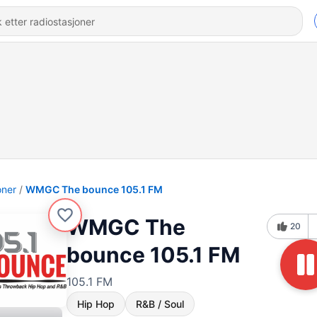
oner
WMGC The bounce 105.1 FM
WMGC The
20
bounce 105.1 FM
105.1 FM
Hip Hop
R&B / Soul