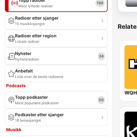
Topp radioer
198
Mest lyttede radioer
Radioer etter sjanger
15 musikksjangre
Relate
Radioer etter region
Lokale radioer
Nyheter
24
Nyhetsradioer
Anbefalt
Liste over de beste radioene
Podcasts
WQHT
Topp podkaster
50
Mest populære podkaster
Podkaster etter sjanger
18 temasjangre
Musikk