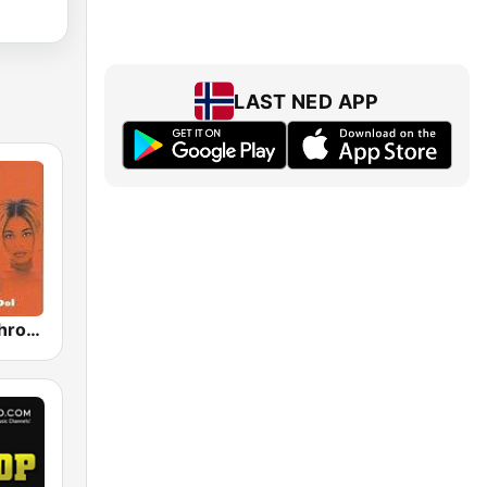
LAST NED APP
GotRadio - Throwback Jamz