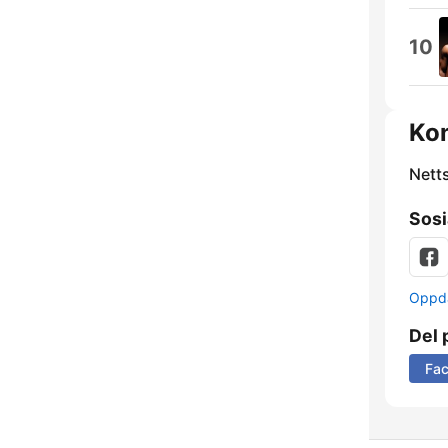
10
Ko
Nett
Sosi
Oppda
Del 
Fa