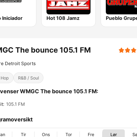
 Iniciador
Hot 108 Jamz
GC The bounce 105.1 FM
e Detroit Sports
 Hop
R&B / Soul
kvenser WMGC The bounce 105.1 FM:
it:
105.1 FM
ramoversikt
an
Tir
Ons
Tor
Fre
Lør
S