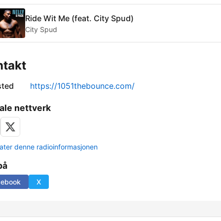
Ride Wit Me (feat. City Spud)
City Spud
ntakt
sted
https://1051thebounce.com/
ale nettverk
ter denne radioinformasjonen
på
cebook
X