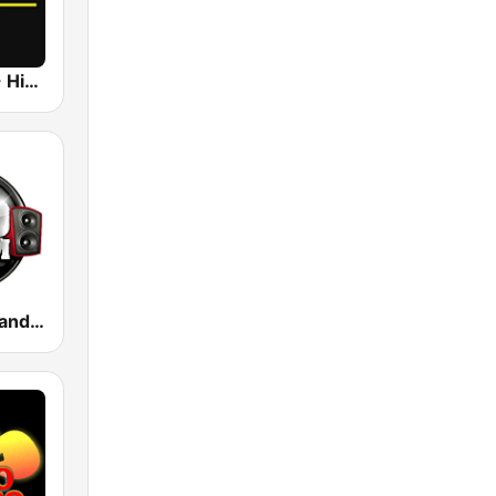
UrbanRadio - Hip Hop Hits
100 Hip Hop and RNB FM