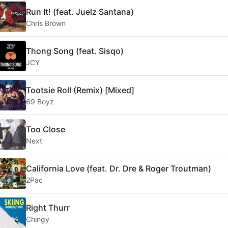
Run It! (feat. Juelz Santana)
Chris Brown
Thong Song (feat. Sisqo)
JCY
Tootsie Roll (Remix) [Mixed]
69 Boyz
Too Close
Next
California Love (feat. Dr. Dre & Roger Troutman)
2Pac
Right Thurr
Chingy