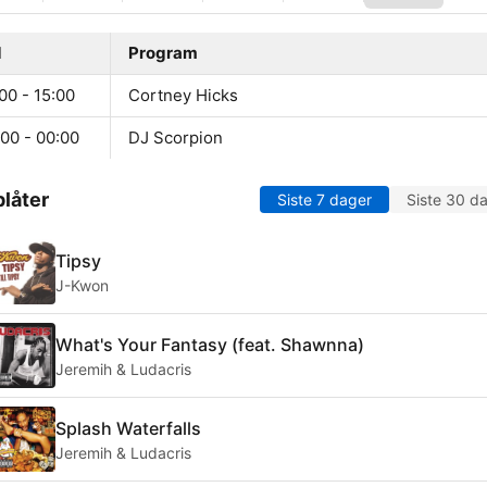
d
Program
00 - 15:00
Cortney Hicks
00 - 00:00
DJ Scorpion
låter
Siste 7 dager
Siste 30 d
Tipsy
J-Kwon
What's Your Fantasy (feat. Shawnna)
Jeremih & Ludacris
Splash Waterfalls
Jeremih & Ludacris