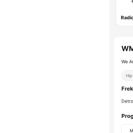
Radio
WM
We Ar
Hip
Fre
Detro
Prog
M