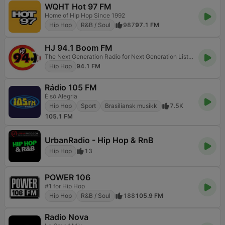
WQHT Hot 97 FM
Home of Hip Hop Since 1992
Hip Hop
R&B / Soul
987
97.1 FM
HJ 94.1 Boom FM
The Next Generation Radio for Next Generation Listeners!
Hip Hop
94.1 FM
Rádio 105 FM
É só Alegria
Hip Hop
Sport
Brasiliansk musikk
7.5K
105.1 FM
UrbanRadio - Hip Hop & RnB
Hip Hop
13
POWER 106
#1 for Hip Hop
Hip Hop
R&B / Soul
188
105.9 FM
Radio Nova