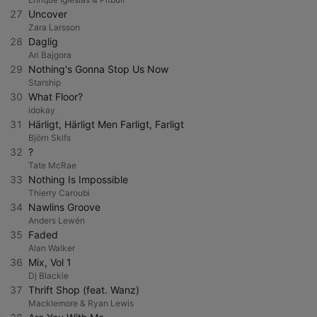
27
Uncover
Zara Larsson
28
Daglig
Ari Bajgora
29
Nothing's Gonna Stop Us Now
Starship
30
What Floor?
idokay
31
Härligt, Härligt Men Farligt, Farligt
Björn Skifs
32
?
Tate McRae
33
Nothing Is Impossible
Thierry Caroubi
34
Nawlins Groove
Anders Lewén
35
Faded
Alan Walker
36
Mix, Vol 1
Dj Blackie
37
Thrift Shop (feat. Wanz)
Macklemore & Ryan Lewis