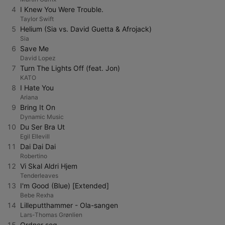
4
I Knew You Were Trouble.
Taylor Swift
5
Helium (Sia vs. David Guetta & Afrojack)
Sia
6
Save Me
David Lopez
7
Turn The Lights Off (feat. Jon)
KATO
8
I Hate You
Ariana
9
Bring It On
Dynamic Music
10
Du Ser Bra Ut
Egil Ellevill
11
Dai Dai Dai
Robertino
12
Vi Skal Aldri Hjem
Tenderleaves
13
I'm Good (Blue) [Extended]
Bebe Rexha
14
Lilleputthammer - Ola-sangen
Lars-Thomas Grønlien
15
Ordner seg