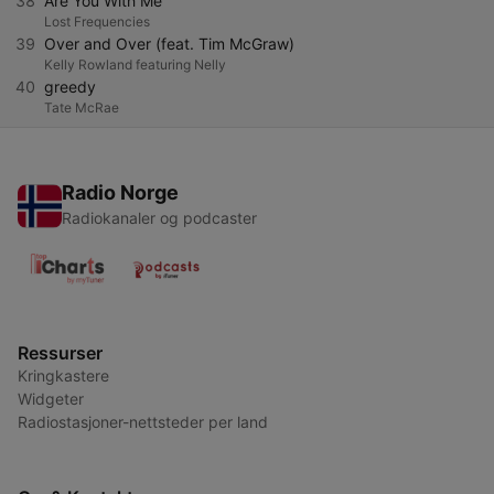
38
Are You With Me
Lost Frequencies
39
Over and Over (feat. Tim McGraw)
Kelly Rowland featuring Nelly
40
greedy
Tate McRae
Radio Norge
Radiokanaler og podcaster
Ressurser
Kringkastere
Widgeter
Radiostasjoner-nettsteder per land