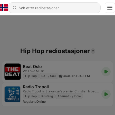
Hip Hop radiostasjoner
2
Beat Oslo
We Love Music
Hip Hop
R&B / Soul
364
Oslo
104.8 FM
Radio Tropoli
Radio Tropoli is Stavanger’s premier Christian broadcast hub
Hip Hop
Kristelig
Alternativ / Indie
Rogaland
Online