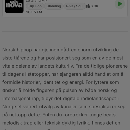
Le Grand Mix
Hip Hop
Blanding
R&B / Soul
8.9K
101.5 FM
Norsk hiphop har gjennomgått en enorm utvikling de
siste tiårene og har posisjonert seg som en av de mest
vitale delene av landets kulturliv. Fra de tidlige pionerene
til dagens listetopper, har sjangeren alltid handlet om å
formidle historier, identitet og energi. For lyttere som
ønsker å holde fingeren på pulsen av både norsk og
internasjonal rap, tilbyr det digitale radiolandskapet i
Norge et variert utvalg av kanaler som spesialiserer seg
på nettopp dette. Enten du foretrekker tunge beats,
melodisk trap eller teknisk dyktig lyrikk, finnes det en