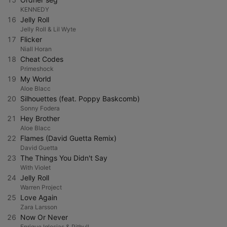
KENNEDY
16
Jelly Roll
Jelly Roll & Lil Wyte
17
Flicker
Niall Horan
18
Cheat Codes
Primeshock
19
My World
Aloe Blacc
20
Silhouettes (feat. Poppy Baskcomb)
Sonny Fodera
21
Hey Brother
Aloe Blacc
22
Flames (David Guetta Remix)
David Guetta
23
The Things You Didn't Say
With Violet
24
Jelly Roll
Warren Project
25
Love Again
Zara Larsson
26
Now Or Never
Enrique Iglesias & Pitbull