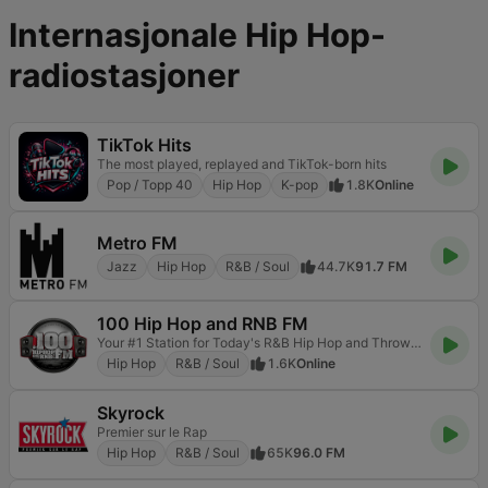
Internasjonale Hip Hop-
radiostasjoner
TikTok Hits
The most played, replayed and TikTok-born hits
Pop / Topp 40
Hip Hop
K-pop
1.8K
Online
Metro FM
Jazz
Hip Hop
R&B / Soul
44.7K
91.7 FM
100 Hip Hop and RNB FM
Your #1 Station for Today's R&B Hip Hop and Throwbacks
Hip Hop
R&B / Soul
1.6K
Online
Skyrock
Premier sur le Rap
Hip Hop
R&B / Soul
65K
96.0 FM