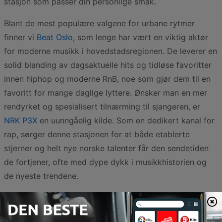
stasjon som passer din personlige smak.
Blant de mest populære valgene for urbane rytmer
finner vi
Beat Oslo
, som lenge har vært en viktig aktør
for moderne musikk i hovedstadsregionen. De leverer en
solid blanding av dagsaktuelle hits og tidløse favoritter
innen hiphop og moderne RnB, noe som gjør dem til en
favoritt for mange daglige lyttere. Ønsker man en mer
rendyrket og spesialisert tilnærming til sjangeren, er
NRK P3X
en uunngåelig kilde. Som en dedikert kanal for
rap, sørger denne stasjonen for at både etablerte
stjerner og helt nye norske talenter får den sendetiden
de fortjener, ofte med dype dykk i musikkhistorien og
de nyeste trendene.
For de som søker en litt annen vinkling eller mer varierte
rytmer i hverdagen, er
Radio Tropoli
et spennende