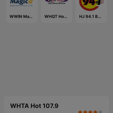
WWIN Magic 95.9 FM
WHQT Hot 105 (US Only)
HJ 94.1 Boom FM
WHTA Hot 107.9