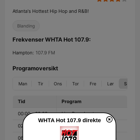
Atlanta's Hottest Hip Hop and R&B!
Blanding
Frekvenser WHTA Hot 107.9:
Hampton:
107.9 FM
Programoversikt
Man
Tir
Ons
Tor
Fre
Lør
Søn
Tid
Program
00:00 - 02:00
Live Broadcast
WHTA Hot 107.9 direkte
02:00 - 06:00
What's New with Stu
06:00 - 08:00
Atlanta's Hottest Hip Hop