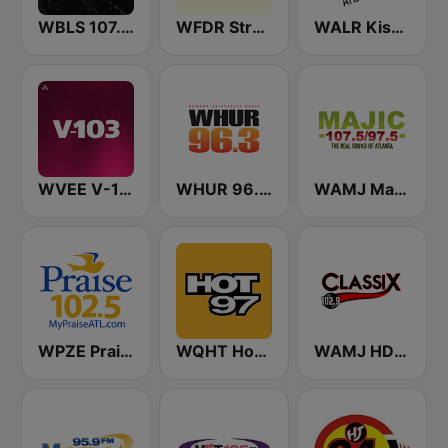
WBLS 107.5 FM (US Only)
WFDR Streetz 94.5 FM
WALR Kiss 104.1 (US Only)
WVEE V-103 (US Only)
WHUR 96.3 FM
WAMJ Majic 107.5 and 97.5
WPZE Praise 102.5 FM (US Only)
WQHT Hot 97 FM
WAMJ HD2 Classix ATL