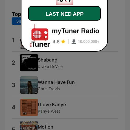
Topplåter
LAST NED APP
Siste 7 dager
Siste 30 dager
Pop Dat Thang
1
Prinxxeianna
Shabang
2
Drake DeVille
Wanna Have Fun
3
Chris Travis
I Love Kanye
4
Kanye West
Motion
5