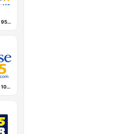
WWIN Magic 95.9 FM
WPZE Praise 102.5 FM (US Only)