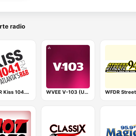
rte radio
WALR Kiss 104.1 (US Only)
WVEE V-103 (US Only)