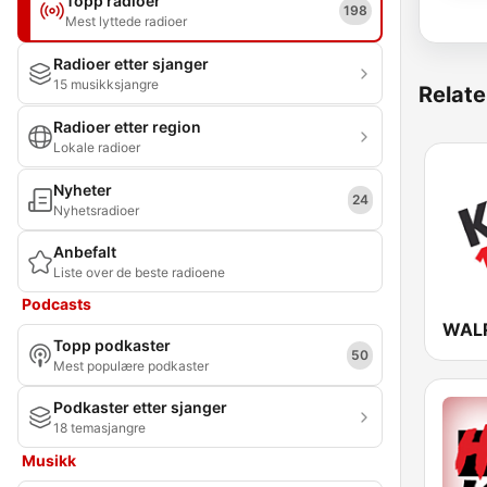
Topp radioer
198
Mest lyttede radioer
Radioer etter sjanger
15 musikksjangre
Relate
Radioer etter region
Lokale radioer
Nyheter
24
Nyhetsradioer
Anbefalt
Liste over de beste radioene
Podcasts
Topp podkaster
50
Mest populære podkaster
Podkaster etter sjanger
18 temasjangre
Musikk