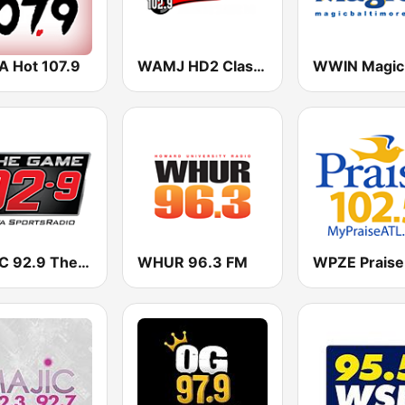
 Hot 107.9
WAMJ HD2 Classix ATL
WZGC 92.9 The Game
WHUR 96.3 FM