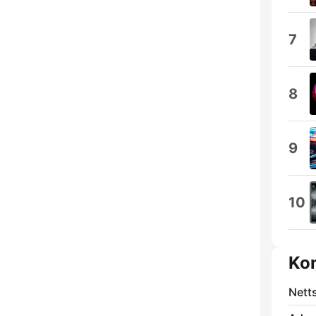
7
8
9
10
Ko
Nett