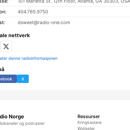
sse:
101 Marietta St. 12th Floor, Atlanta, GA 30303, US
on:
404.765.9750
st:
dsweet@radio-one.com
ale nettverk
ter denne radioinformasjonen
på
cebook
X
dio Norge
Ressurser
Kringkastere
iokanaler og podcaster
Widgeter