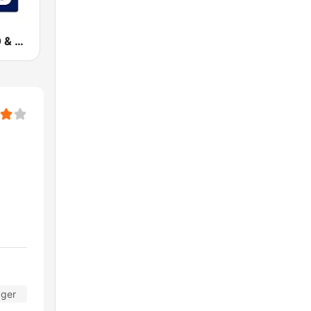
WSB AM 750 & 95.5 FM
ager