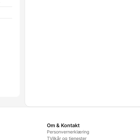
A
Om & Kontakt
Personvernerklæring
TVilkår og tjenester