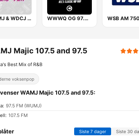
WMMJ & WDCJ Majic (US Only)
WWWQ OG 97.9 Atlanta
J Majic 107.5 and 97.5
ta's Best Mix of R&B
erne voksenpop
venser WAMJ Majic 107.5 and 97.5:
a:
97.5 FM (WUMJ)
ll:
107.5 FM
låter
Siste 7 dager
Siste 30 d