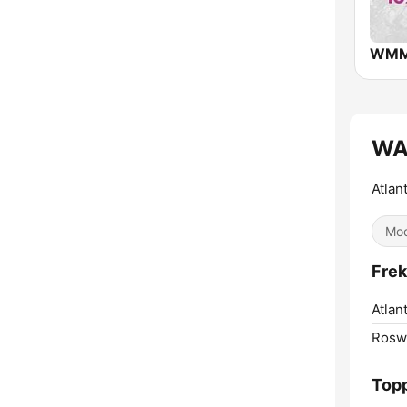
WAM
Atlan
Mod
Frek
Atlant
Roswe
Topp