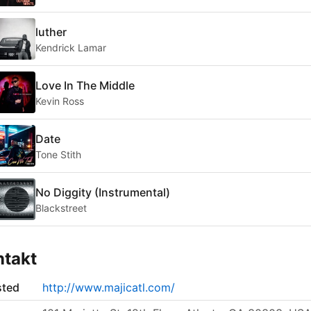
luther
Kendrick Lamar
Love In The Middle
Kevin Ross
Date
Tone Stith
No Diggity (Instrumental)
Blackstreet
ntakt
sted
http://www.majicatl.com/