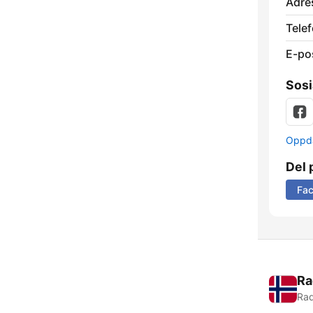
Adre
Telef
E-po
Sosi
Oppda
Del 
Fa
Ra
Rad