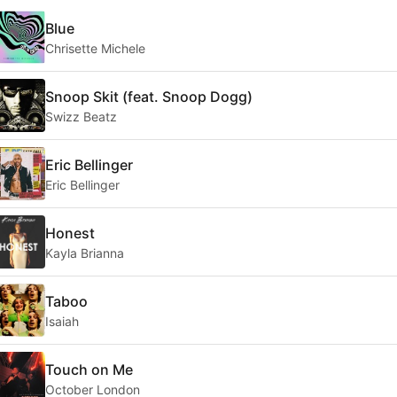
Blue
Chrisette Michele
Snoop Skit (feat. Snoop Dogg)
Swizz Beatz
Eric Bellinger
Eric Bellinger
Honest
Kayla Brianna
Taboo
Isaiah
Touch on Me
October London