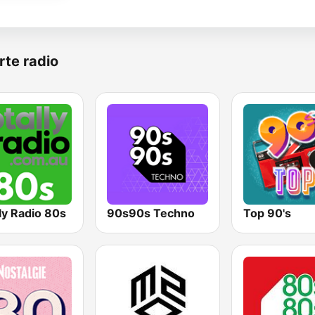
rte radio
ly Radio 80s
90s90s Techno
Top 90's