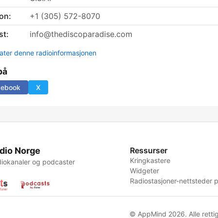
on:
+1 (305) 572-8070
st:
info@thediscoparadise.com
ter denne radioinformasjonen
på
cebook
X
dio Norge
Ressurser
Kringkastere
iokanaler og podcaster
Widgeter
Radiostasjoner-nettsteder p
© AppMind 2026. Alle rettig