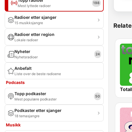
Topp radioer
198
Mest lyttede radioer
Radioer etter sjanger
15 musikksjangre
Relate
Radioer etter region
Lokale radioer
Nyheter
24
Nyhetsradioer
Anbefalt
Liste over de beste radioene
Podcasts
Total
Topp podkaster
50
Mest populære podkaster
Podkaster etter sjanger
18 temasjangre
Musikk