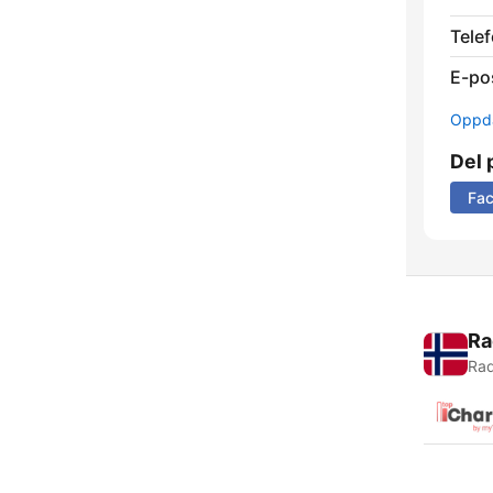
Telef
E-po
Oppda
Del 
Fa
Ra
Rad