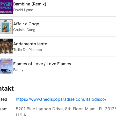
Bambina (Remix)
David Lyme
Affair a Gogo
Cruisin' Gang
Andamento lento
Tullio De Piscopo
Flames of Love / Love Flames
Fancy
ntakt
sted
https://www.thediscoparadise.com/italodisco/
sse:
5201 Blue Lagoon Drive, 8th Floor, Miami, FL 33126
U.S.A.