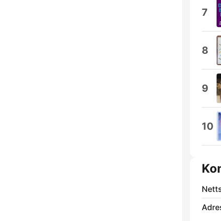
7
8
9
10
Ko
Nett
Adre