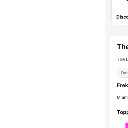
Disc
The
The D
Dan
Frek
Miami
Topp