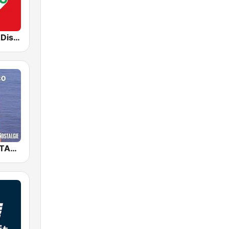
80s80s Italo Disco
NOSTALGIE ITALO DISCO