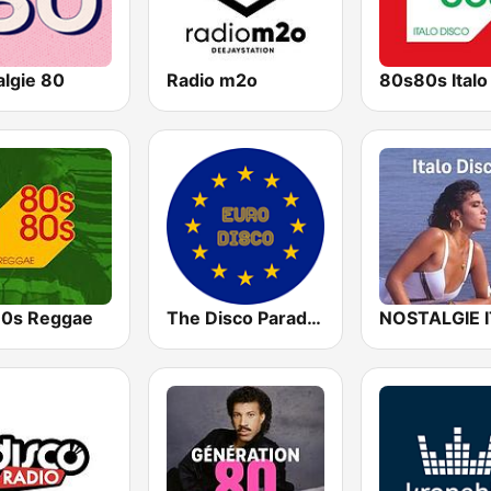
algie 80
Radio m2o
0s Reggae
The Disco Paradise - Euro Disco