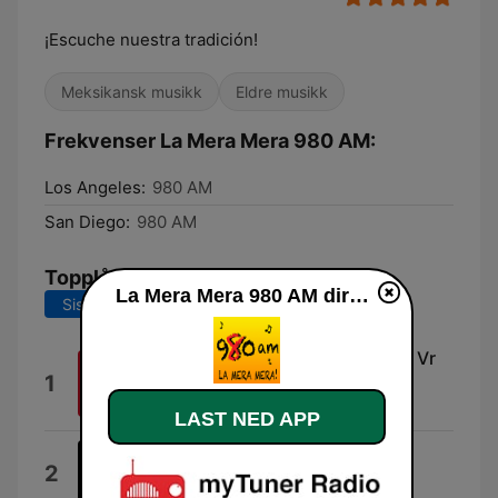
¡Escuche nuestra tradición!
Meksikansk musikk
Eldre musikk
Frekvenser La Mera Mera 980 AM:
Los Angeles:
980 AM
San Diego:
980 AM
Topplåter
La Mera Mera 980 AM direkte
Siste 7 dager
Siste 30 dager
Interlude (About This Concert's Vr
1
and 8k Experience) [Live]
Al Walser
LAST NED APP
Pelea De Gallos
2
Gallos