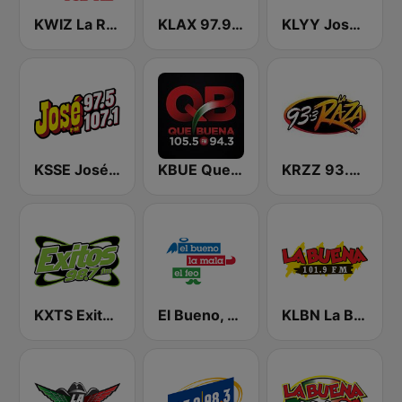
KWIZ La Ranchera 96.7 FM (US Only)
KLAX 97.9 La Raza FM
KLYY José 97.5 y 107.1
KSSE José 97.5 y 107.1
KBUE Que Buena 105.5 / 94.3 FM (US Only)
KRZZ 93.3 La Raza FM
KXTS Exitos 98.7 FM
El Bueno, La Mala y El Feo
KLBN La Buena 101.9 FM