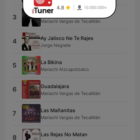
Las Alazanas
3
Mariachi Vargas de Tecalitlán
Ay Jalisco Ne Te Rajes
4
Jorge Negrete
La Bikina
5
Mariachi Atzcapotzalco
Guadalajara
6
Mariachi Vargas de Tecalitlán
Las Mañanitas
7
Mariachi Vargas de Tecalitlán
Las Rejas No Matan
8