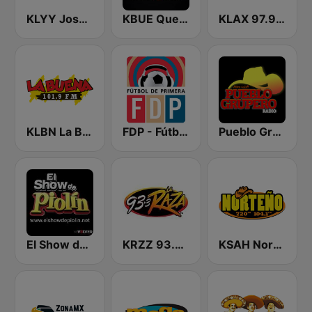
KLYY José 97.5 y 107.1
KBUE Que Buena 105.5 / 94.3 FM (US Only)
KLAX 97.9 La Raza FM
KLBN La Buena 101.9 FM
FDP - Fútbol de Primera
Pueblo Grupero Radio
El Show de Piolín
KRZZ 93.3 La Raza FM
KSAH Norteño 720 y 104.1