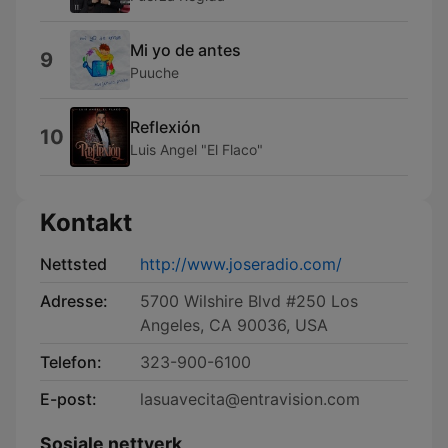
Mi yo de antes
9
Puuche
Reflexión
10
Luis Angel "El Flaco"
Kontakt
Nettsted
http://www.joseradio.com/
Adresse:
5700 Wilshire Blvd #250 Los
Angeles, CA 90036, USA
Telefon:
323-900-6100
E-post:
lasuavecita@entravision.com
Sosiale nettverk