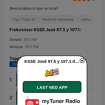
¡Nunca sabes lo que va tocar!
Pop / Topp 40
Moderne voksenpop
Latino
Frekvenser KSSE José 97.5 y 107.1:
Oxnard:
97.5 FM
Ventura:
107.1 FM
Topplåter
KSSE José 97.5 y 107.1 direkte
Siste 7 dager
Siste 30 dager
Te Soñé
1
El Coyote y Su Banda Tierra Santa
LAST NED APP
Aunque Me Duela
2
Banda Coyula