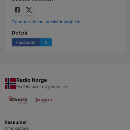
Oppdater denne radioinformasjonen
Del på
Facebook
X
Radio Norge
Radiokanaler og podcaster
Ressurser
Kringkastere