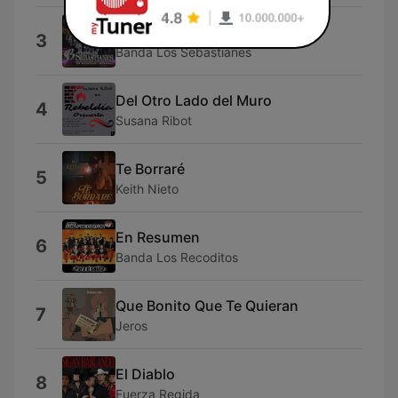
Impasible
3
Banda Los Sebastianes
Del Otro Lado del Muro
4
Susana Ribot
Te Borraré
5
Keith Nieto
En Resumen
6
Banda Los Recoditos
Que Bonito Que Te Quieran
7
Jeros
El Diablo
8
Fuerza Regida