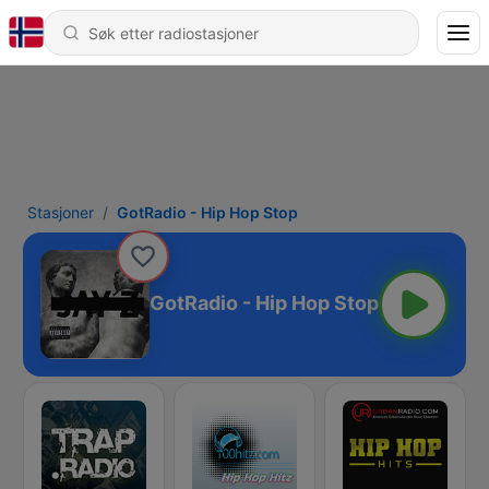
Stasjoner
GotRadio - Hip Hop Stop
GotRadio - Hip Hop Stop