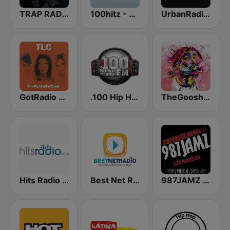
TRAP RADIO TRAP.radio
100hitz - Hip Hop Hitz
UrbanRadio - Hip Hop Hits
GotRadio - Throwback Jamz
.100 Hip Hop and RNB.FM
TheGoosh Radio - R&B
Hits Radio Hip Hop / RnB
Best Net Radio - R&B
987JAMZ HipHop N' R&B Plus Afro Beats 24/7