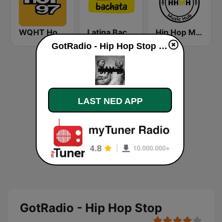
WQHT Hot 97 FM
Latina Bachata
Hip Hop Muzic Hub
GotRadio - Hip Hop Stop direkte
LAST NED APP
GotRadio - Hip Hop Stop