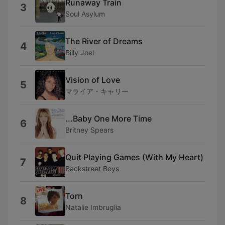
Runaway Train
3
Soul Asylum
The River of Dreams
4
Billy Joel
Vision of Love
5
マライア・キャリー
...Baby One More Time
6
Britney Spears
Quit Playing Games (With My Heart)
7
Backstreet Boys
Torn
8
Natalie Imbruglia