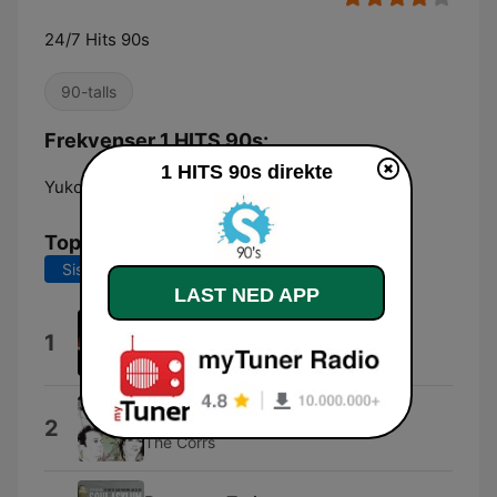
24/7 Hits 90s
90-talls
Frekvenser 1 HITS 90s:
1 HITS 90s direkte
Yukon:
Online
Topplåter
Siste 7 dager
Siste 30 dager
LAST NED APP
I'll Be Missing You
1
Puff Daddy
Old Town
2
The Corrs