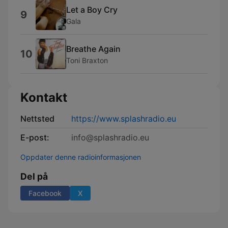
Let a Boy Cry
9
Gala
Breathe Again
10
Toni Braxton
Kontakt
Nettsted
https://www.splashradio.eu
E-post:
info@splashradio.eu
Oppdater denne radioinformasjonen
Del på
Facebook
X