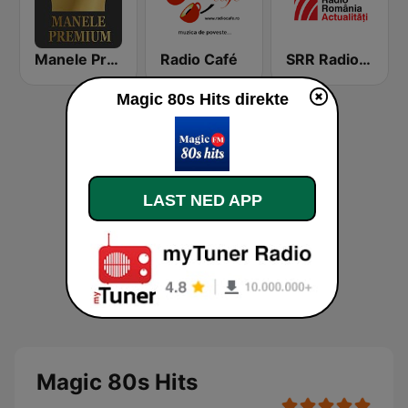
Manele Premium
Radio Café
SRR Radio România Actualităţi
Magic 80s Hits direkte
LAST NED APP
Magic 80s Hits