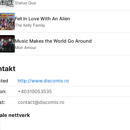
Status Quo
Fell In Love With An Alien
The Kelly Family
Music Makes the World Go Around
Mon Amour
ntakt
sted
http://www.discomix.ro
on:
+40310053535
st:
contact@discomix.ro
ale nettverk