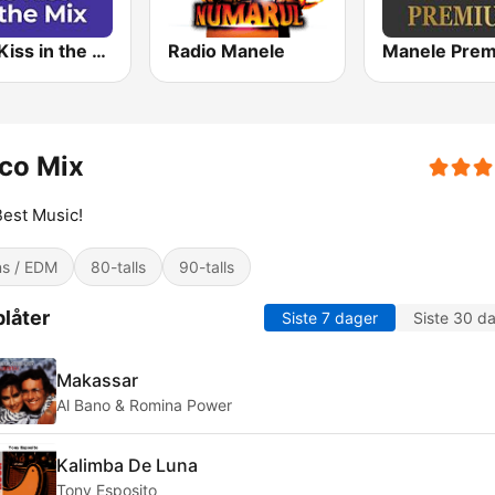
Kiss Kiss in the Mix Radio
Radio Manele
Manele Pre
co Mix
est Music!
s / EDM
80-talls
90-talls
låter
Siste 7 dager
Siste 30 d
Makassar
Al Bano & Romina Power
Kalimba De Luna
Tony Esposito