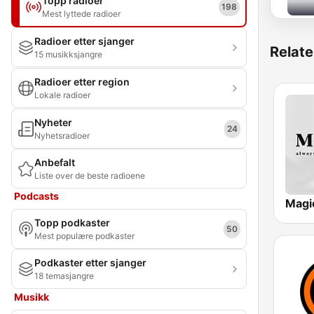
Topp radioer
198
Mest lyttede radioer
Radioer etter sjanger
Relate
15 musikksjangre
Radioer etter region
Lokale radioer
Nyheter
24
Nyhetsradioer
Anbefalt
Liste over de beste radioene
Podcasts
Magi
Topp podkaster
50
Mest populære podkaster
Podkaster etter sjanger
18 temasjangre
Musikk