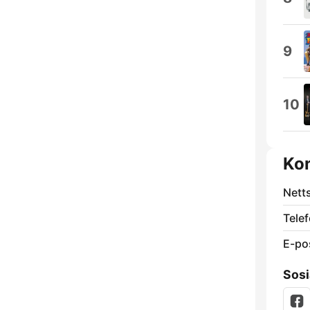
9
10
Ko
Nett
Telef
E-po
Sosi