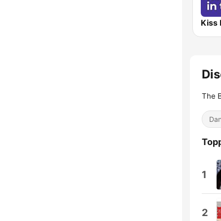
Dis
The B
Dan
Topp
1
2