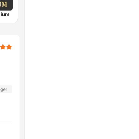
mium
ager