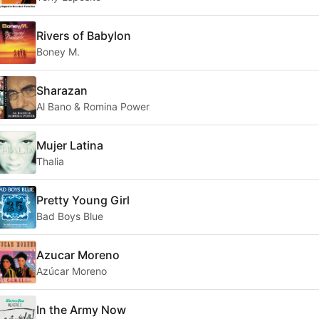
Rivers of Babylon
Boney M.
Sharazan
Al Bano & Romina Power
Mujer Latina
Thalia
Pretty Young Girl
Bad Boys Blue
Azucar Moreno
Azúcar Moreno
In the Army Now