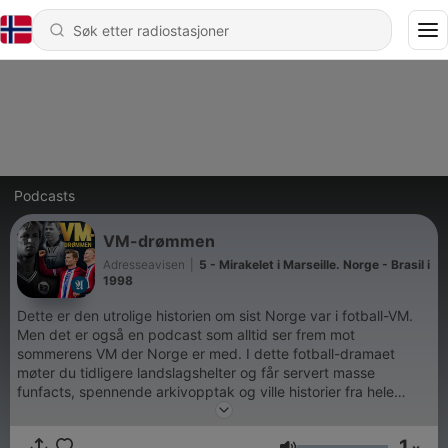
Podcasts
VM-drømmen
Adresseavisen
|
5 - Mirakelet i Marseille. Norge - Brasil i
1998
Dette er den utrolige historien om sist Norge var i fotball-VM.
Men det er også en podcast som alltid ser frem mot
sommerens VM der Norge er med. I dette fotball-dramaet
møter du tidligere landslagshelter og får servert masse
funfacts, spennende arkivopptak og ville historier fra hele
Norge. Adresseavisens Kristoffer Furberg og Alexander
Killingberg gir deg historien.
1