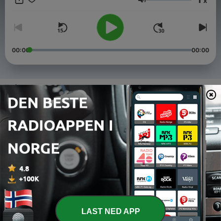
x
Volum
00:00
00:00
Episoder
-
5
Mirakelet i Marseille. Norge - Brasil i 1998
30 juni 2026
-
4
Norge i fotball-VM 1998 - del 2
09 juni 2026
-
3
Norge i fotball-VM 1998 - del 1
09 juni 2026
-
2
Norge i fotball-VM 1994 - del 2
LAST NED APP
21 mai 2026