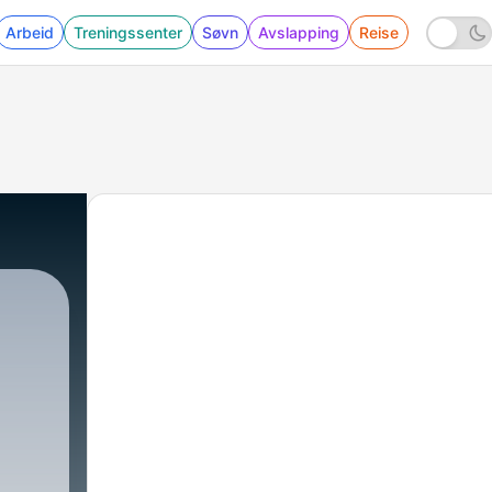
Arbeid
Treningssenter
Søvn
Avslapping
Reise
|
53 - VMs mest idiotiske hendelser 