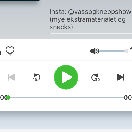
Insta: @vassogkneppshow
(mye ekstramaterialet og
snacks)
Volum
:00
00