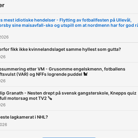
er
 mest idiotiske hendelser - Flytting av fotballfesten på Ullevål,
rsby sine maisavfall-sko og utspill om at nordmenn har for god r
 2026
rfor fikk ikke kvinnelandslaget samme hyllest som gutta?
026
summering etter VM - Grusomme engelskmenn, fotballens
ftsvulst (VAR) og NFFs logrende puddel 🐩
026
lip Granath - Nesten drept på svensk gangsterskole, Knepps quiz
full motorsag mot TV2 🪚
026
este lagkamerat i NHL?
2026