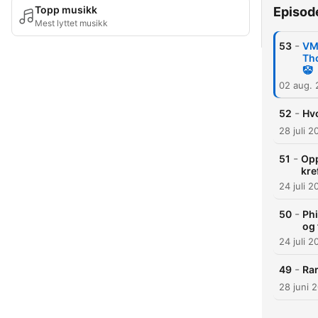
Topp musikk
Episod
Mest lyttet musikk
-
53
VMs
Tho
🤡
02 aug.
-
52
Hvo
28 juli 2
-
51
Opp
kre
24 juli 2
-
50
Phi
og 
24 juli 2
-
49
Rar
28 juni 