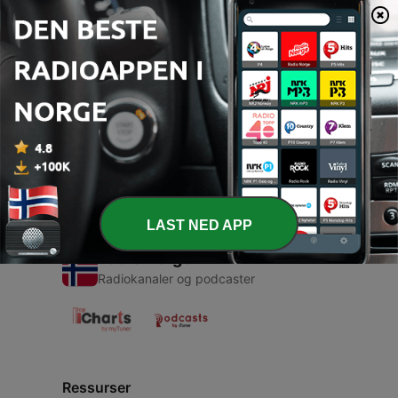
00:00
00:00
Episoder
-
1
Uu (Trailer)
20 juni 2020
LAST NED APP
Radio Norge
Radiokanaler og podcaster
Ressurser