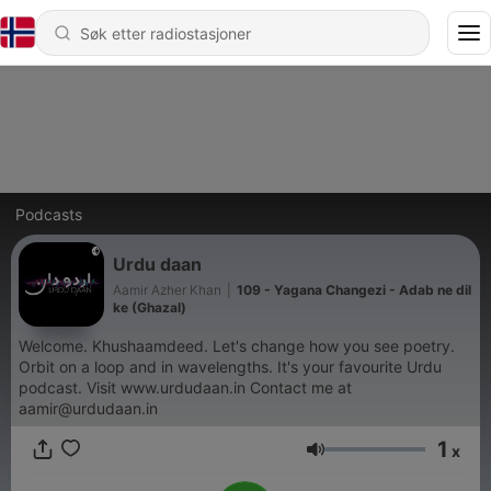
Podcasts
Urdu daan
Aamir Azher Khan
|
109 - Yagana Changezi - Adab ne dil
ke (Ghazal)
Welcome. Khushaamdeed. Let's change how you see poetry.
Orbit on a loop and in wavelengths. It's your favourite Urdu
podcast. Visit www.urdudaan.in Contact me at
aamir@urdudaan.in
1
x
Volum