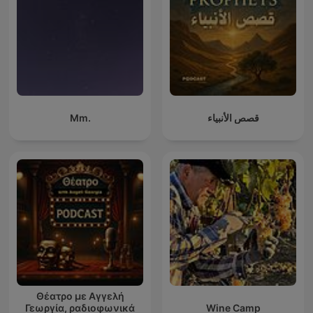
Mm.
قصص الأنبياء
Θέατρο με Αγγελή
Γεωργία, ραδιοφωνικά
Wine Camp