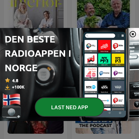
Truls & Hellstrøm - Tar
Interiørrådet
munnen full
LAST NED APP