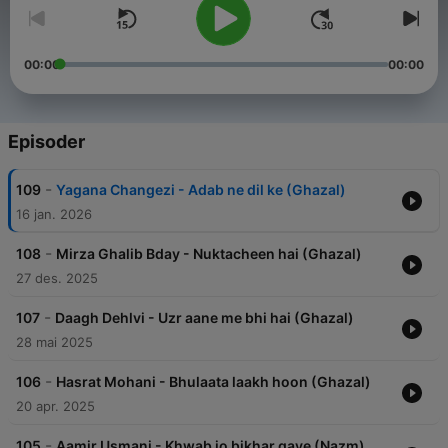
00:00
00:00
Episoder
-
109
Yagana Changezi - Adab ne dil ke (Ghazal)
16 jan. 2026
-
108
Mirza Ghalib Bday - Nuktacheen hai (Ghazal)
27 des. 2025
-
107
Daagh Dehlvi - Uzr aane me bhi hai (Ghazal)
28 mai 2025
-
106
Hasrat Mohani - Bhulaata laakh hoon (Ghazal)
20 apr. 2025
-
105
Aamir Usmani - Khwab jo bikhar gaye (Nazm)