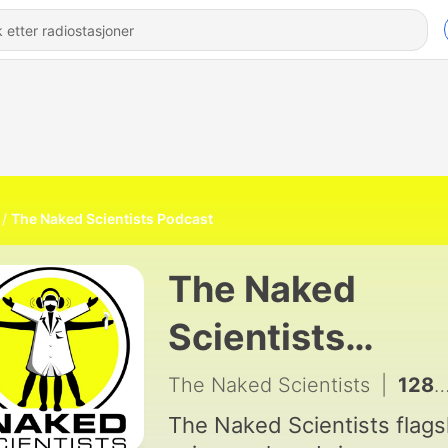
The Naked Scientists Podcast
The Naked
Scientists
Podcast
The Naked Scientists
|
1282 - Breakthrough womb surgery, and the SpaceX Moon crash
The Naked Scientists flags