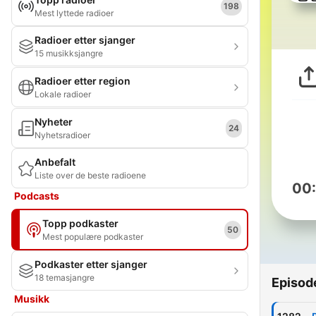
198
Mest lyttede radioer
Radioer etter sjanger
15 musikksjangre
Radioer etter region
Lokale radioer
Nyheter
24
Nyhetsradioer
Anbefalt
Liste over de beste radioene
00
Podcasts
Topp podkaster
50
Mest populære podkaster
Podkaster etter sjanger
18 temasjangre
Episod
Musikk