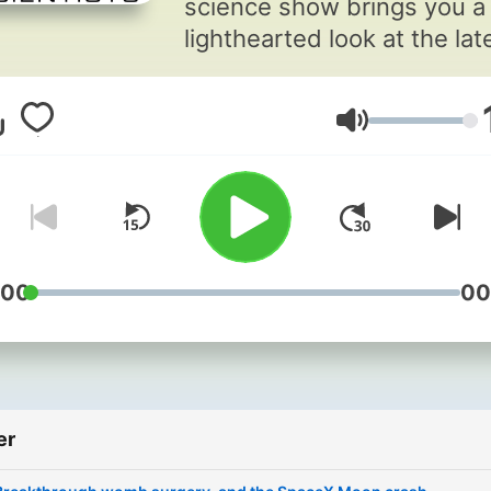
science show brings you a
lighthearted look at the lat
scientific breakthroughs,
interviews with the world's
Volum
scientists, answers to your
science questions and sci
experiments to try at home
:00
00
er