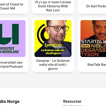
עושים היסטוריה עם רן לוי
est of Coast to
Osim Historia With
Dr Karl Pod
Coast AM
Ran Levi
Geopop - Le Scienze
niversiteit van
nella vita di tutti i
StarTalk Ra
rland Podcast
giorni
dio Norge
Ressurser