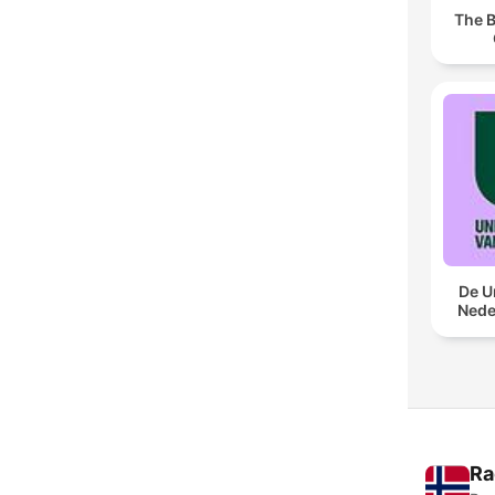
The B
De U
Nede
Ra