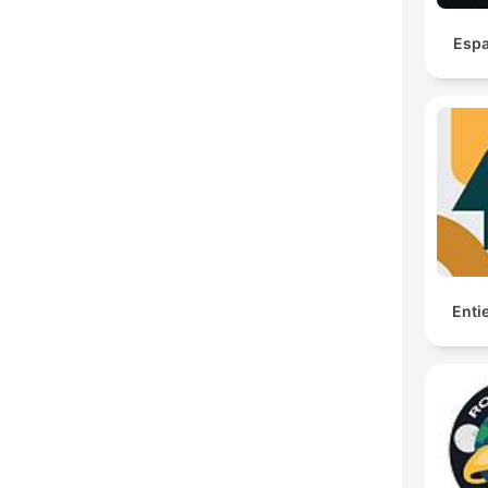
Espa
Enti