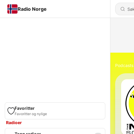
Radio Norge
Podcasts
Favoritter
Favoritter og nylige
Radioer
Topp radioer