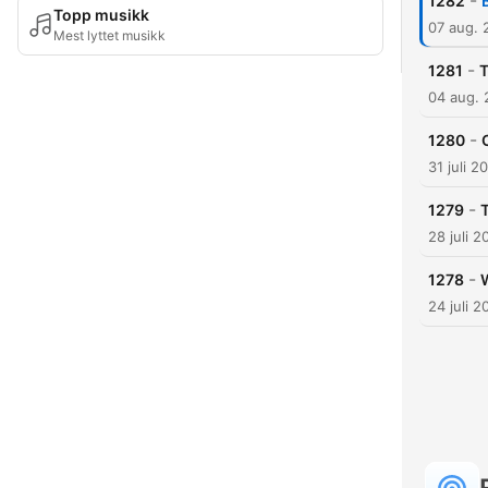
-
1282
Topp musikk
07 aug. 
Mest lyttet musikk
-
1281
T
04 aug.
-
1280
31 juli 2
-
1279
28 juli 2
-
1278
W
24 juli 2