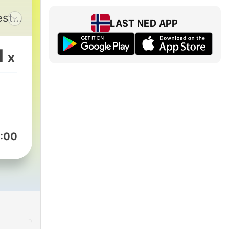
est
LAST NED APP
 top
1
x
ence
.
:00