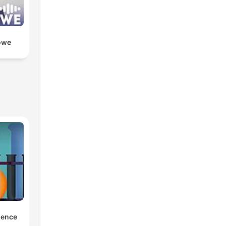
owe
ience