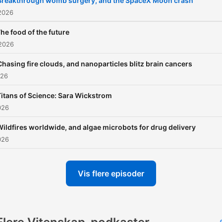
Breakthrough womb surgery, and the SpaceX Moon crash
2026
he food of the future
 2026
Chasing fire clouds, and nanoparticles blitz brain cancers
026
Titans of Science: Sara Wickstrom
026
ildfires worldwide, and algae microbots for drug delivery
026
Vis flere episoder