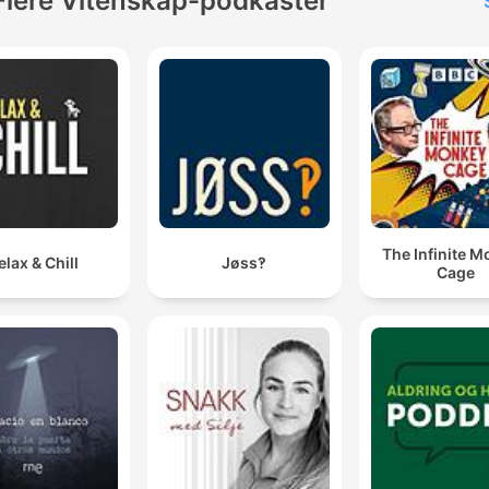
Flere Vitenskap-podkaster
The Infinite 
elax & Chill
Jøss‽
Cage