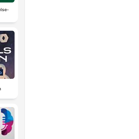
else-
n