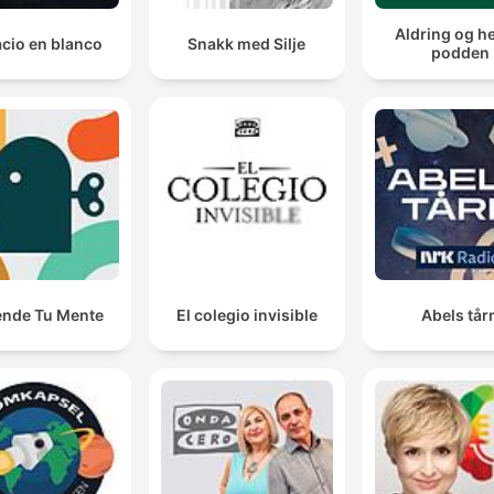
Aldring og h
cio en blanco
Snakk med Silje
podden
ende Tu Mente
El colegio invisible
Abels tår