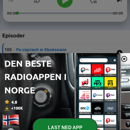
00:00
00:00
Episoder
-
105
Po cięciach w Xboksowie
21 juli 2026
-
104
Najlepsze gry 1996 roku
15 juli 2026
-
103
O dramie z płytami i Dawnwalkerze
07 juli 2026
-
102
O kryzysie w pudełkowie
01 juli 2026
-
101
Odpowiadamy na pytania słuchaczy
LAST NED APP