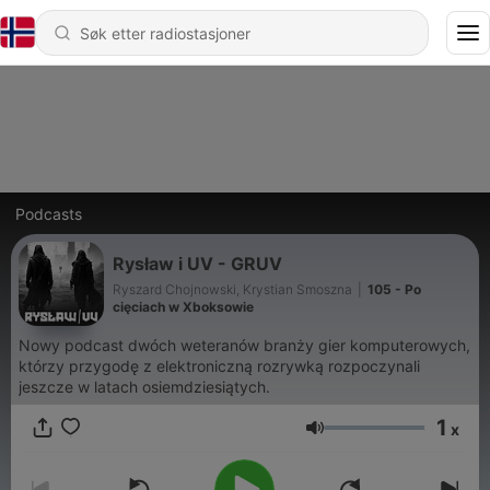
Podcasts
Rysław i UV - GRUV
Ryszard Chojnowski, Krystian Smoszna
|
105 - Po
cięciach w Xboksowie
Nowy podcast dwóch weteranów branży gier komputerowych,
którzy przygodę z elektroniczną rozrywką rozpoczynali
jeszcze w latach osiemdziesiątych.
1
x
Volum