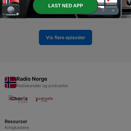
LAST NED APP
-
3
04. Muletto
01 sep. 2024
Vis flere episoder
Radio Norge
Radiokanaler og podcaster
Ressurser
Kringkastere