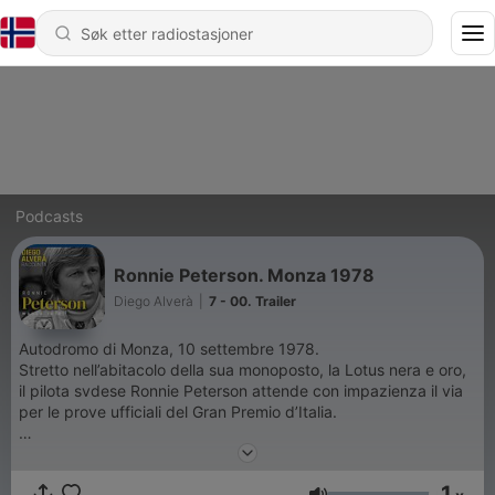
Podcasts
Ronnie Peterson. Monza 1978
Diego Alverà
|
7 - 00. Trailer
Autodromo di Monza, 10 settembre 1978.
Stretto nell’abitacolo della sua monoposto, la Lotus nera e oro,
il pilota svdese Ronnie Peterson attende con impazienza il via
per le prove ufficiali del Gran Premio d’Italia.
Attraverso i sei episodi di questa appassionante serie podcast
long form l'autore e voce Diego Alverà porta l'ascoltatore
1