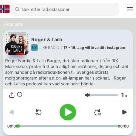
Podcasts
Roger & Laila
I LIKE RADIO
|
17 - 16. Jag vill ärva ditt Instagram
Roger Nordin & Laila Bagge, det äkta radioparet från RIX
MorronZoo, pratar fritt och ärligt om relationer, dejting och det
som händer på radioredaktionen till Sveriges största
morgonprogram efter att on-air-lampan har slocknat. I Roger
och Lailas podcast kan vad som helst hända.
1
x
Volum
00:00
00:00