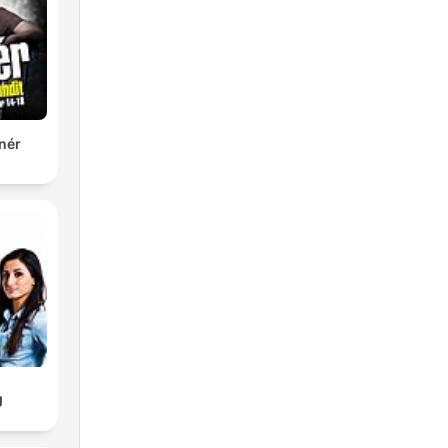
nér
g