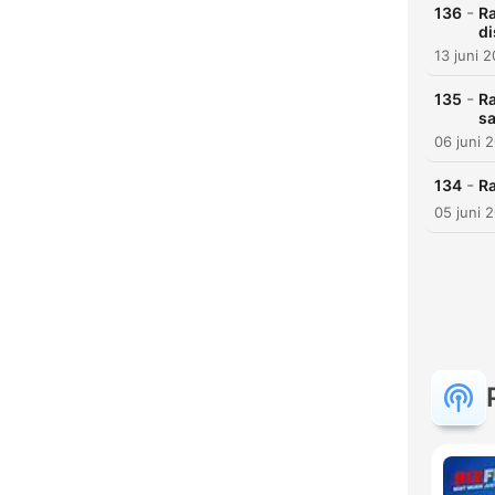
-
136
Ra
di
13 juni 
-
135
Ra
s
06 juni 
-
134
R
05 juni 