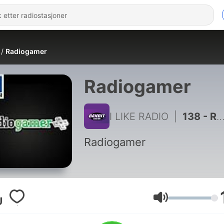
Radiogamer
Radiogamer
I LIKE RADIO
|
138 - RadioGamer EP121 - Den SISTA... om Lollipop Chainsaw, Krater och Lego Batman 2
Radiogamer
Volum