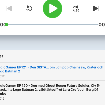
:00
00
er
dioGamer EP121 - Den SISTA... om Lollipop Chainsaw, Krater och
ego Batman 2
2012
dioGamer EP 120 - Den med Ghost Recon Future Soldier, Civ 5-
ack, lite Lego Batman 2, våldtäktsoffret Lara Croft och Berglöf i
imbo
2012