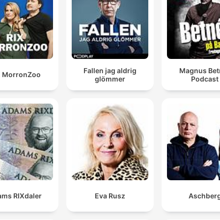
Fallen jag aldrig
Magnus Bet
X MorronZoo
glömmer
Podcast
ms RIXdaler
Eva Rusz
Aschber