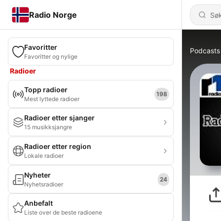
Radio Norge
Favoritter
Podcasts
Favoritter og nylige
Radioer
Topp radioer
198
Mest lyttede radioer
Radioer etter sjanger
15 musikksjangre
Radioer etter region
Lokale radioer
Nyheter
24
Nyhetsradioer
Anbefalt
Liste over de beste radioene