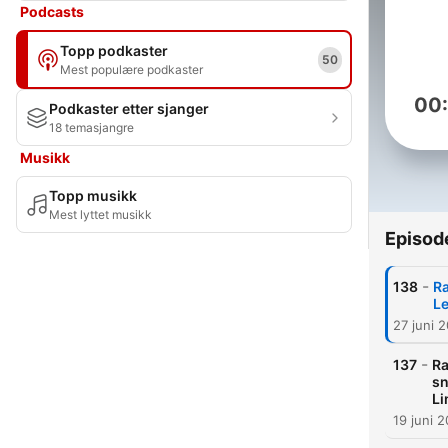
Podcasts
Topp podkaster
50
Mest populære podkaster
00
Podkaster etter sjanger
18 temasjangre
Musikk
Topp musikk
Mest lyttet musikk
Episod
-
138
Ra
L
27 juni 
-
137
Ra
sn
L
19 juni 