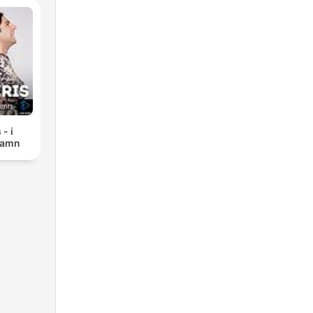
 - i
namn