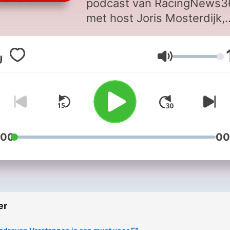
podcast van RacingNews3
met host Joris Mosterdijk,
autocoureur Tom Coronel 
F1-kenner Ruud Dimmers.
Volum
het laatste nieuws en
achtergrondverhalen uit d
wereld van de Formule 1 e
over Max Verstappen.
:00
00
er