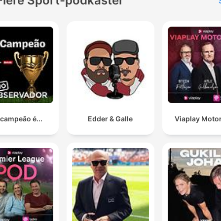
Flere Sport-podkaster
 campeão é...
Edder & Galle
Viaplay Moto