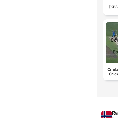
[KB
Crick
Cric
Ra