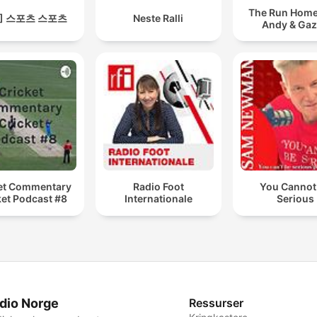
The Run Home
S] 스포츠 스포츠
Neste Ralli
Andy & Ga
et Commentary
Radio Foot
You Cannot
ket Podcast #8
Internationale
Serious
dio Norge
Ressurser