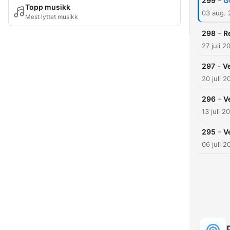
-
299
G
Topp musikk
03 aug.
Mest lyttet musikk
-
298
R
27 juli 2
-
297
V
20 juli 2
-
296
V
13 juli 2
-
295
V
06 juli 2