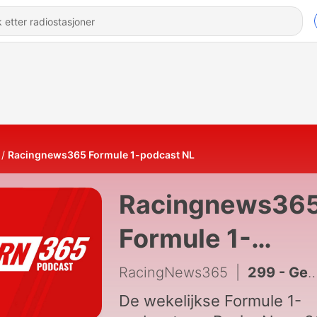
Racingnews365 Formule 1-podcast NL
Racingnews36
Formule 1-
podcast NL
RacingNews365
|
299 - Gedreven Verstappen is een must voor F1
De wekelijkse Formule 1-