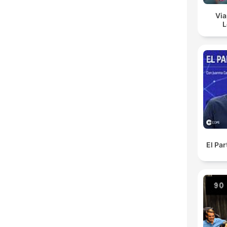
Via
L
El Pa