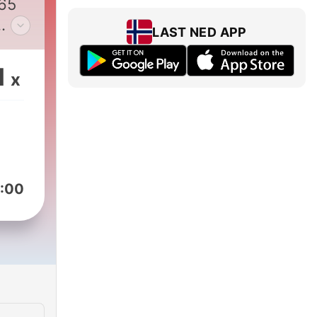
65
LAST NED APP
en
 Met
1
x
e
n
:00