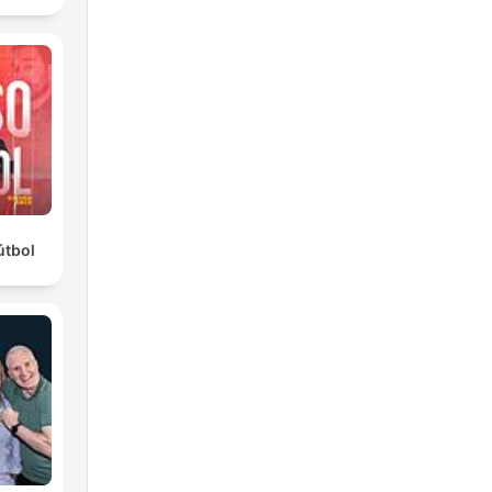
útbol