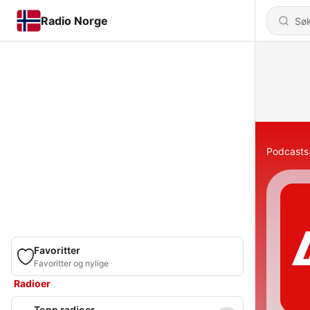
Radio Norge
Podcasts
Favoritter
Favoritter og nylige
Radioer
Topp radioer