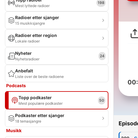
198
Mest lyttede radioer
Radioer etter sjanger
15 musikksjangre
Radioer etter region
Lokale radioer
Nyheter
24
Nyhetsradioer
Anbefalt
Liste over de beste radioene
00
Podcasts
Topp podkaster
50
Mest populære podkaster
Podkaster etter sjanger
18 temasjangre
Episod
Musikk