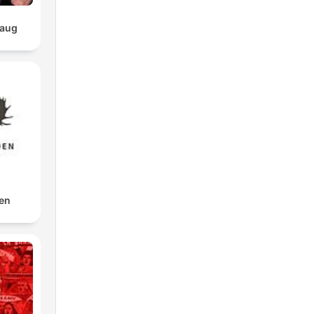
haug
en