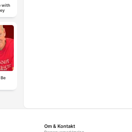
 with
zey
 Be
Om & Kontakt