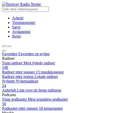
Radio Norge
Arbeid
Treningssenter
Søvn
Avslapping
Reise
Favoritter
Favoritter og nylige
Radioer
Topp radioer
Mest lyttede radioer
198
Radioer etter sjanger
15 musikksjangre
Radioer etter region
Lokale radioer
Nyheter
Nyhetsradioer
24
Anbefalt
Liste over de beste radioene
Podcasts
Topp podkaster
Mest populære podkaster
50
Podkaster etter sjanger
18 temasjangre
Musikk