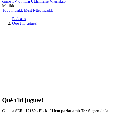
crime
TV og film
Utdannelse
Vitenskap
Musikk
Topp musikk
Mest lyttet musikk
Podcasts
Què t'hi jugues!
Què t'hi jugues!
Cadena SER
|
12160 - Flick: "Hem parlat amb Ter Stegen de la