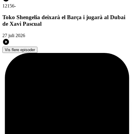
12156
-
Toko Shengelia deixarà el Barça i jugarà al Dubai
de Xavi Pascual
27 juli 2026
Vis flere episoder