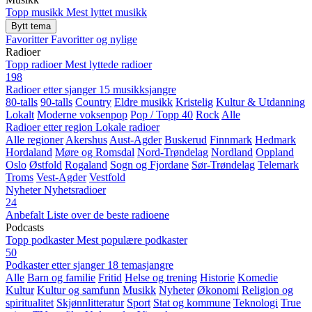
Topp musikk
Mest lyttet musikk
Bytt tema
Favoritter
Favoritter og nylige
Radioer
Topp radioer
Mest lyttede radioer
198
Radioer etter sjanger
15 musikksjangre
80-talls
90-talls
Country
Eldre musikk
Kristelig
Kultur & Utdanning
Lokalt
Moderne voksenpop
Pop / Topp 40
Rock
Alle
Radioer etter region
Lokale radioer
Alle regioner
Akershus
Aust-Agder
Buskerud
Finnmark
Hedmark
Hordaland
Møre og Romsdal
Nord-Trøndelag
Nordland
Oppland
Oslo
Østfold
Rogaland
Sogn og Fjordane
Sør-Trøndelag
Telemark
Troms
Vest-Agder
Vestfold
Nyheter
Nyhetsradioer
24
Anbefalt
Liste over de beste radioene
Podcasts
Topp podkaster
Mest populære podkaster
50
Podkaster etter sjanger
18 temasjangre
Alle
Barn og familie
Fritid
Helse og trening
Historie
Komedie
Kultur
Kultur og samfunn
Musikk
Nyheter
Økonomi
Religion og
spiritualitet
Skjønnlitteratur
Sport
Stat og kommune
Teknologi
True