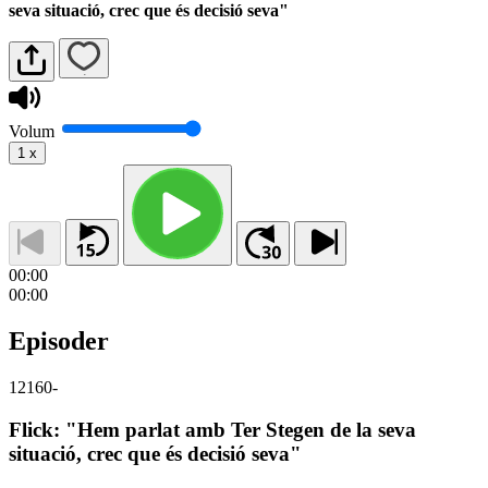
seva situació, crec que és decisió seva"
Volum
1
x
00:00
00:00
Episoder
12160
-
Flick: "Hem parlat amb Ter Stegen de la seva
situació, crec que és decisió seva"