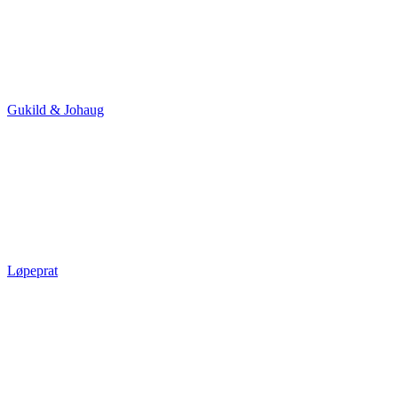
Gukild & Johaug
Løpeprat