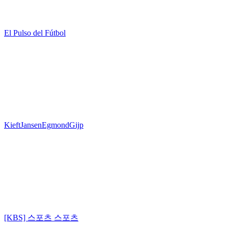
El Pulso del Fútbol
KieftJansenEgmondGijp
[KBS] 스포츠 스포츠