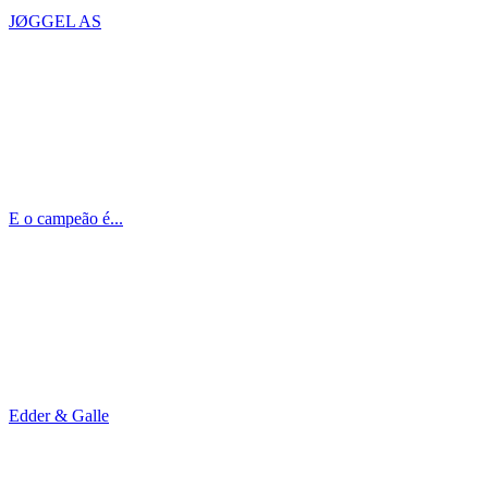
JØGGEL AS
E o campeão é...
Edder & Galle