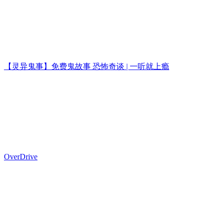
【灵异鬼事】免费鬼故事 恐怖奇谈 | 一听就上瘾
OverDrive