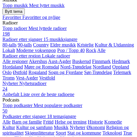
Topp musikk
Mest lyttet musikk
Bytt tema
Favoritter
Favoritter og nylige
Radioer
Topp radioer
Mest lyttede radioer
198
Radioer etter sjanger
15 musikksjangre
80-talls
90-talls
Country
Eldre musikk
Kristelig
Kultur & Utdanning
Lokalt
Moderne voksenpop
Pop / Topp 40
Rock
Alle
Radioer etter region
Lokale radioer
Alle regioner
Akershus
Aust-Agder
Buskerud
Finnmark
Hedmark
Hordaland
Møre og Romsdal
Nord-Trøndelag
Nordland
Oppland
Oslo
Østfold
Rogaland
Sogn og Fjordane
Sør-Trøndelag
Telemark
Troms
Vest-Agder
Vestfold
Nyheter
Nyhetsradioer
24
Anbefalt
Liste over de beste radioene
Podcasts
Topp podkaster
Mest populære podkaster
50
Podkaster etter sjanger
18 temasjangre
Alle
Barn og familie
Fritid
Helse og trening
Historie
Komedie
Kultur
Kultur og samfunn
Musikk
Nyheter
Økonomi
Religion og
spiritualitet
Skjønnlitteratur
Sport
Stat og kommune
Teknologi
True