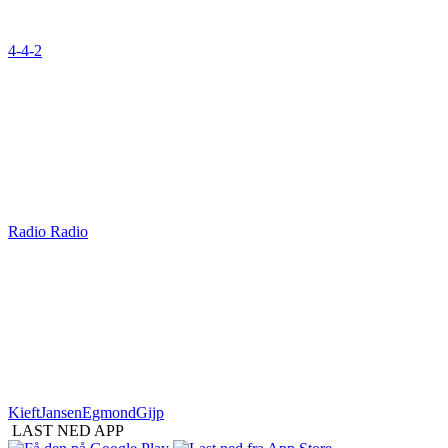
4-4-2
Radio Radio
KieftJansenEgmondGijp
LAST NED APP