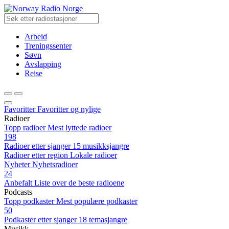
Radio Norge
Arbeid
Treningssenter
Søvn
Avslapping
Reise
Favoritter
Favoritter og nylige
Radioer
Topp radioer
Mest lyttede radioer
198
Radioer etter sjanger
15 musikksjangre
Radioer etter region
Lokale radioer
Nyheter
Nyhetsradioer
24
Anbefalt
Liste over de beste radioene
Podcasts
Topp podkaster
Mest populære podkaster
50
Podkaster etter sjanger
18 temasjangre
Musikk