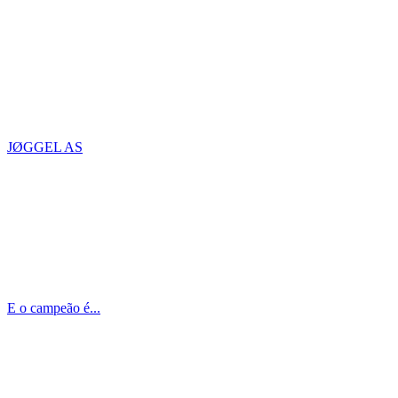
JØGGEL AS
E o campeão é...