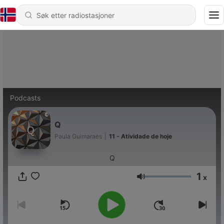
Podcasts
Q
Paula Guimaraes
|
11 - Atividade de hoje
Q
1
x
Volum