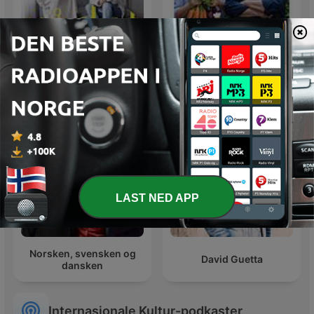
Truls & Hellstrøm - Tar
Interiørrådet
munnen full
LAST NED APP
Norsken, svensken og
David Guetta
dansken
Internasjonale Kultur-podkaster