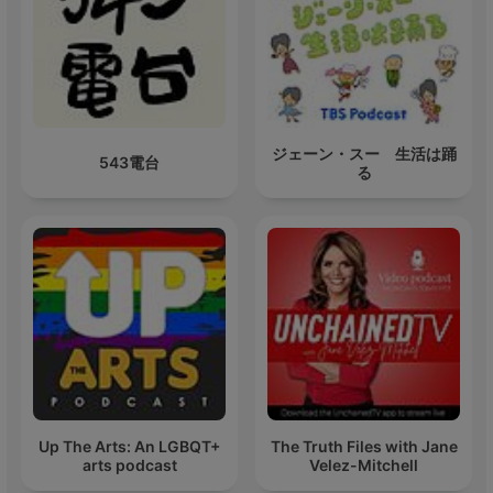
ジェーン・スー 生活は踊
543電台
る
Up The Arts: An LGBQT+
The Truth Files with Jane
arts podcast
Velez-Mitchell