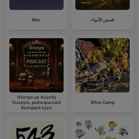
Mm.
قصص الأنبياء
Θέατρο με Αγγελή
Γεωργία, ραδιοφωνικά
Wine Camp
θεατρικά έργα