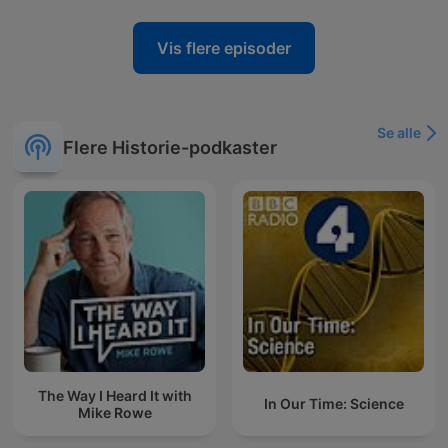
Vis flere episoder
Se alle
Flere Historie-podkaster
The Way I Heard It with
In Our Time: Science
Mike Rowe