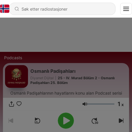
Podcasts
Osmanlı Padişahları
Diyanet Dijital
|
25 - IV. Murad Bölüm 2 - Osmanlı
Padişahları 25. Bölüm
Osmanlı Padişahlarının hayatlarını konu alan Podcast serisi
1
x
Volum