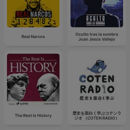
Oculto tras la sombra
Real Narcos
Juan Jesús Vallejo
歴史を面白く学ぶコテンラ
The Rest Is History
ジオ （COTEN RADIO）