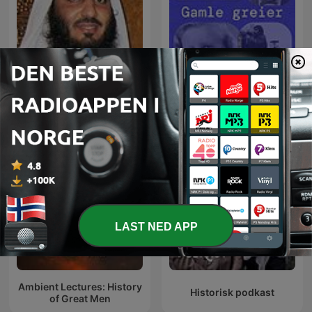
The Holy Quran, Sheikh
Ahmed Al-Ajmi | القران
Gamle greier
الكريم أحمد العجمي
LAST NED APP
Ambient Lectures: History
Historisk podkast
of Great Men