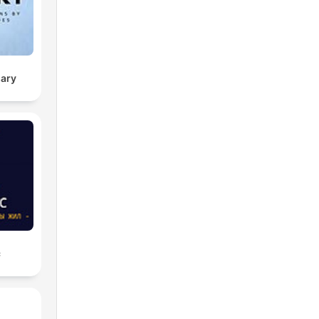
sary
с