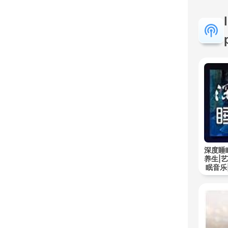
深度睡
养生|
眠音乐