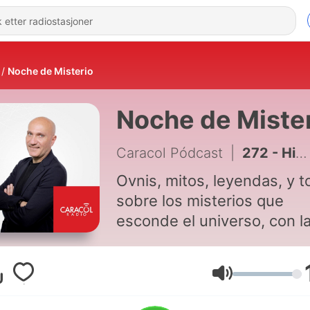
Noche de Misterio
Noche de Miste
Caracol Pódcast
|
272 - Historias paranormales
Ovnis, mitos, leyendas, y 
sobre los misterios que
esconde el universo, con l
dirección de Juan Jesús
Vallejo.
Volum