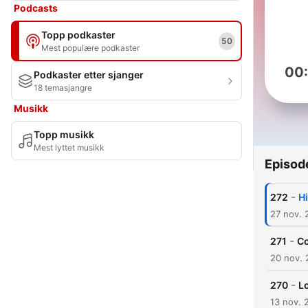
Podcasts
Topp podkaster
50
Mest populære podkaster
00
Podkaster etter sjanger
18 temasjangre
Musikk
Topp musikk
Mest lyttet musikk
Episod
-
272
H
27 nov. 
-
271
Co
20 nov.
-
270
L
13 nov. 