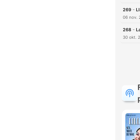
-
269
L
06 nov.
-
268
L
30 okt. 