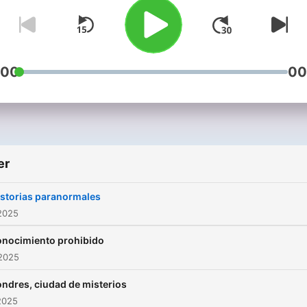
:00
00
er
istorias paranormales
2025
nocimiento prohibido
 2025
ondres, ciudad de misterios
2025