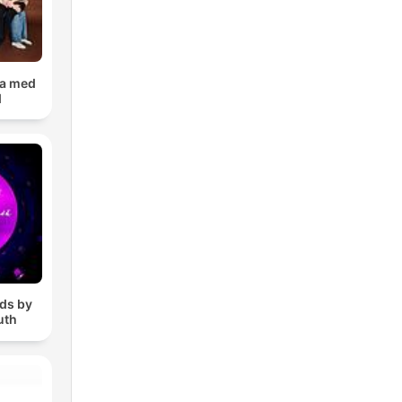
ka med
d
ds by
uth