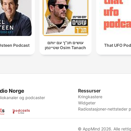
עושים תנ"ך עם יותם
Osteen Podcast
That UFO Pod
שטיינמן Osim Tanach
dio Norge
Ressurser
Kringkastere
iokanaler og podcaster
Widgeter
Radiostasjoner-nettsteder p
© AppMind 2026. Alle rettig