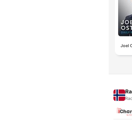
Joel 
Ra
Rad