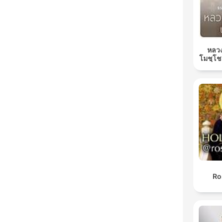
หลวง
โมชฺโช
Ro