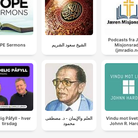
Podcasts fra 
PE Sermons
الشيخ سعود الشريم
Misjonsrad
(jmradio.n
ig Påfyll - hver
العلم والإيمان - د. مصطفى
Vindu mot live
tirsdag
محمود
Johnn R. Har