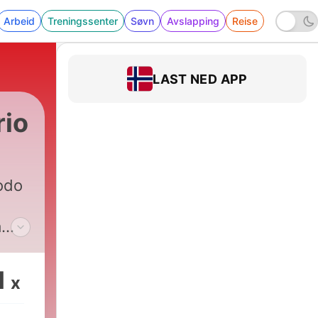
Arbeid
Treningssenter
Søvn
Avslapping
Reise
LAST NED APP
rio
todo
a
1
x