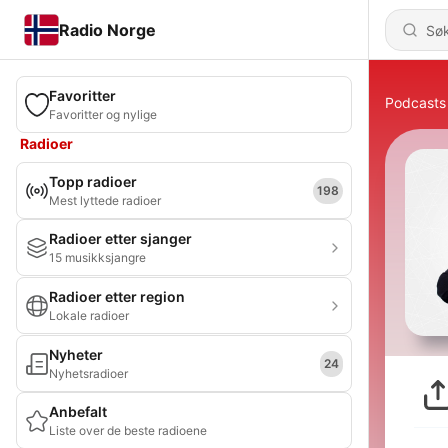
Radio Norge
Favoritter
Podcasts
Favoritter og nylige
Radioer
Topp radioer
198
Mest lyttede radioer
Radioer etter sjanger
15 musikksjangre
Radioer etter region
Lokale radioer
Nyheter
24
Nyhetsradioer
Anbefalt
Liste over de beste radioene