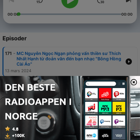
00:00
00:00
Episoder
-
171
MC Nguyễn Ngọc Ngạn phỏng vấn thiền sư Thích
Nhất Hạnh từ đoản văn đến bạn nhạc "Bông Hồng
Cài Áo"
13 mars 2024
-
170
MC Nguyễn Ngọc Ngạn kể về hành trình tìm MC
cho chương trình Paris By Night của giáo sư Tô
Văn Lai.
13 mars 2024
-
169
Nguyễn Ngọc Ngạn | Kỷ Niệm Sân Khấu - Phỏng
Vấn Kịch Sĩ
13 mars 2024
-
168
MC Kỳ Duyên xúc động đọc thư nhà văn Nguyễn