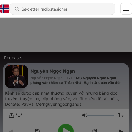
Podcasts
Nguyễn Ngọc Ngạn
Nguyễn Ngọc Ngạn
|
171 - MC Nguyễn Ngọc Ngạn
phỏng vấn thiền sư Thích Nhất Hạnh từ đoản văn đến
bạn nhạc "Bông Hồng Cài Áo"
Kênh sẽ được cập nhật thường xuyên với những băng đọc
truyện, truyện ma, clip phỏng vấn, và rất nhiều đề tài mới lạ.
Donate: PayPal.Me/nguyenngocnganus
1
x
Volum