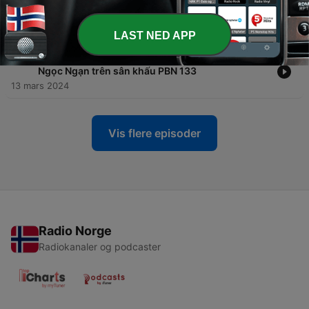
Ngọc Ngạn gửi nhân dịp Hành Trình 40 Năm Paris
By Night.
13 mars 2024
LAST NED APP
-
167
Cô Marie Tô xúc động giã từ với Nhà Văn Nguyễn
Ngọc Ngạn trên sân khấu PBN 133
13 mars 2024
Vis flere episoder
Radio Norge
Radiokanaler og podcaster