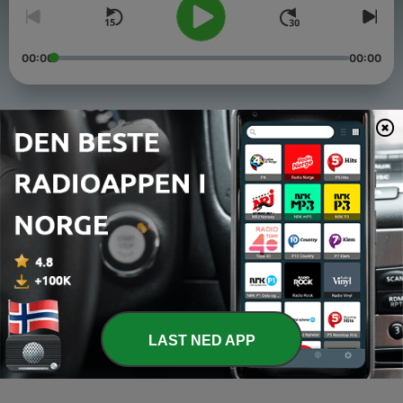
00:00
00:00
Episoder
-
6
I krigen med soldat Jørgen
03 apr. 2026
-
5
Spør Monsen #1: Turkonflikter og Norges-tips
19 juli 2025
-
4
Blikkontakt med bjørn
15 feb. 2025
LAST NED APP
-
1
Hør podkasten i NRK Radio
09 jan. 2025