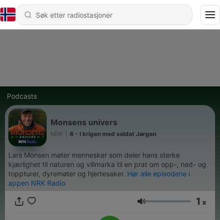
Podcasts
Monsens univers
NRK
|
6 - I krigen med soldat Jørgen
Lars Monsen møter mennesker som deler hans sterke
kjærlighet til naturen og villmarka til en prat om opp-, ned- og
toppturer, dyremøter og hjertesaker.
Hør alle episodene i
appen NRK Radio
1
x
Volum