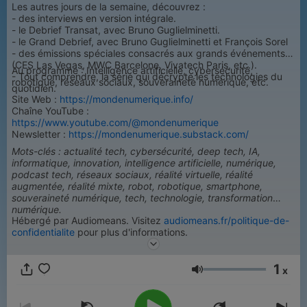
Les autres jours de la semaine, découvrez :
- des interviews en version intégrale.
- le Debrief Transat, avec Bruno Guglielminetti.
- le Grand Debrief, avec Bruno Guglielminetti et François Sorel
- des émissions spéciales consacrés aux grands événements
(CES Las Vegas, MWC Barcelone, Vivatech Paris, etc.).
Au programme : Intelligence artificielle, cybersécurité,
- Tout comprendre, la série qui décrypte les technologies du
robotique, réseaux sociaux, souveraineté numérique, etc.
quotidien.
Site Web :
https://mondenumerique.info/
Chaîne YouTube :
https://www.youtube.com/@mondenumerique
Newsletter :
https://mondenumerique.substack.com/
Mots-clés : actualité tech, cybersécurité, deep tech, IA,
informatique, innovation, intelligence artificielle, numérique,
podcast tech, réseaux sociaux, réalité virtuelle, réalité
augmentée, réalité mixte, robot, robotique, smartphone,
souveraineté numérique, tech, technologie, transformation
numérique.
Hébergé par Audiomeans. Visitez
audiomeans.fr/politique-de-
confidentialite
pour plus d'informations.
1
x
Volum