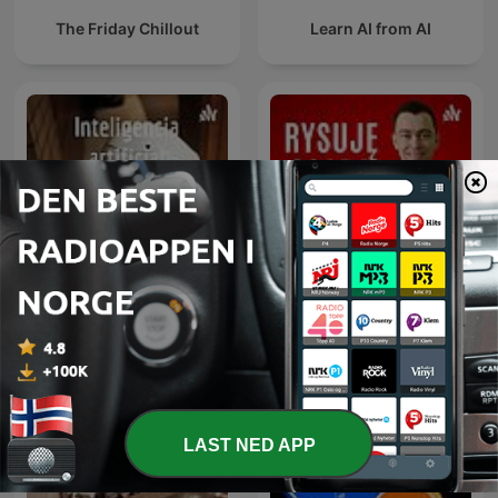
The Friday Chillout
Learn AI from AI
Rysuje SCADA czyli na
Inteligencia artificial
tematy HMI, SCADA i
związane z automatyką
przemysłową.
LAST NED APP