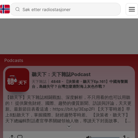
Podcasts
聽天下：天下雜誌Podcast
天下雜誌
|
4848 - 【決策者・聽天下Ep.161】中國海警圍
台，島鏈失守？台灣怎麼應對海上灰色作戰？
【聽天下】天下雜誌精闢觀點、深度解析，不只用看的也可以用聽
的！ 提供聚焦財經、國際、趨勢的優質新聞、訪談與評論，天天更
新。最新節目表看這邊：https://bit.ly/3Esp2Fl 【天下零時差】早
上8點聽天下，掌握國際、財經趨勢零時差。 【決策者・聽天下】
天下總編輯對話產官學界關鍵領袖人物，導讀天下封面故事。 【經
濟學人＠天下】每週導讀最新一期《經濟學人》，掌握世界政經趨
勢。 【阿榕伯胡說科技】科技輕鬆聊，天下總主筆陳良榕暢談半導
1