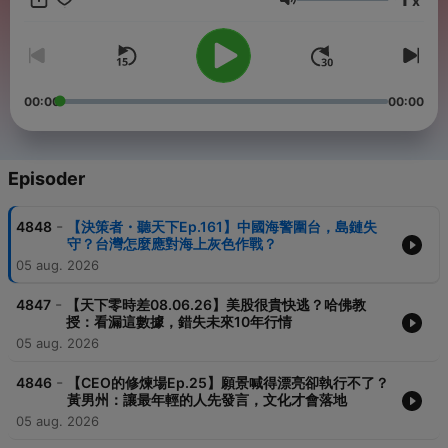
x
體產業趨勢與科技時事。 【永續會】投資新準則，企業好公民，永
Volum
續會不會，收聽掌握ESG大機會。 【未來城市】科技、經濟和永續
的總和，城市的未來，充滿無限想像。 【管理同學會】天下雜誌出
版總編輯為你解析管理實務與應用。 【Off學】星期天用聽的美好
時尚生活提案。 【微笑台灣】以深度旅遊和人情故事，體驗台灣鄉
鎮魅力。（完整節目表：https://bit.ly/3HSN7T2 ） 【聰明慢老】
00:00
00:00
陪你從日常養成保持活力不顯老的習慣。 【獨立評論】擁抱多元觀
點，獨立評論帶你聽見看不見的台灣 【服務一點訣】掌握一點訣，
與廣大服務業好朋友一起打拚！ 【換日線關鍵字】從台灣出發，串
連全球新世代作者分享觀點與故事。（完整節目表：
Episoder
https://bit.ly/3RUaots ） 【天下經濟論壇】CWEF天下經濟論壇，
搭建產官學菁英對話平台。 ＊姊妹頻道「天下學習」，歡迎搜尋收
-
4848
【決策者・聽天下Ep.161】中國海警圍台，島鏈失
聽：https://pse.is/7c7lp8 ＊訂閱天下全閱讀：
守？台灣怎麼應對海上灰色作戰？
https://reurl.cc/g7g0EN ＊意見信箱：bill@cw.com.tw ＊「聽天
05 aug. 2026
下」清楚分類更好聽，下載天下雜誌App：
https://topic.cw.com.tw/cwapp/applink/cwapp.html -- Hosting
-
provided by
SoundOn
4847
【天下零時差08.06.26】美股很貴快逃？哈佛教
授：看漏這數據，錯失未來10年行情
05 aug. 2026
-
4846
【CEO的修煉場Ep.25】願景喊得漂亮卻執行不了？
黃男州：讓最年輕的人先發言，文化才會落地
05 aug. 2026