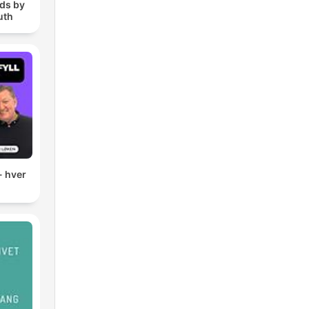
ds by
uth
- hver