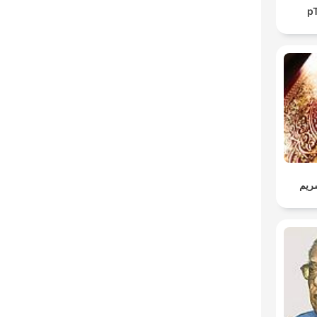
p
ريم