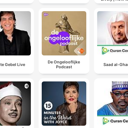
drinking alc
De Ongelooflijke
te Gebel Live
Saad al-Gh
Podcast