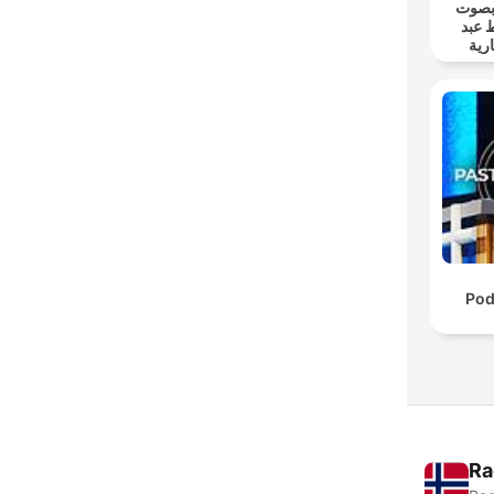
 بصوت
 عبد
رية
Pod
Ra