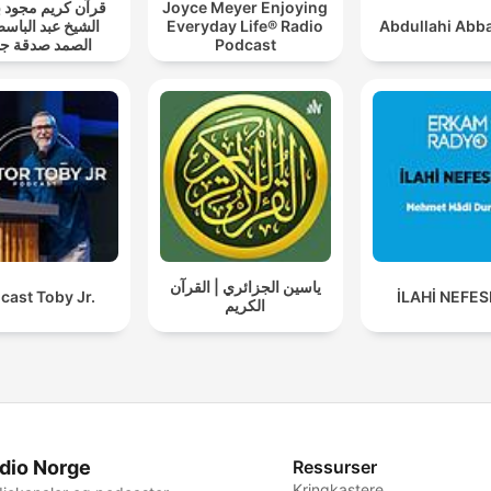
قرآن كريم مجود
Joyce Meyer Enjoying
الشيخ عبد الباسط
Everyday Life® Radio
Abdullahi Abba
الصمد صدقة جا
Podcast
ياسين الجزائري | القرآن
cast Toby Jr.
İLAHİ NEFE
الكريم
dio Norge
Ressurser
Kringkastere