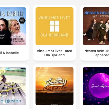
Vindu mot livet - med
Nesten hele u
lli & Isabelle
Ola Bjorland
Lepperø