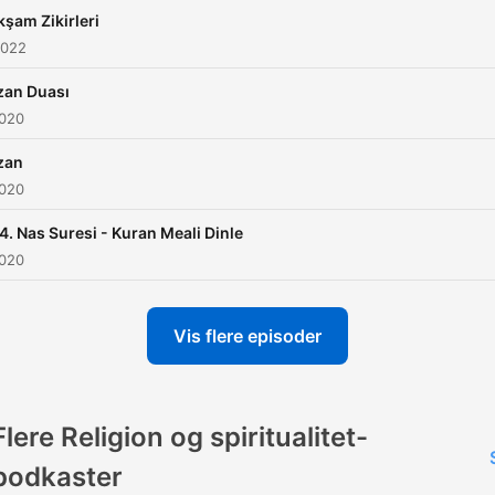
kşam Zikirleri
2022
zan Duası
2020
zan
2020
4. Nas Suresi - Kuran Meali Dinle
2020
Vis flere episoder
Flere Religion og spiritualitet-
podkaster