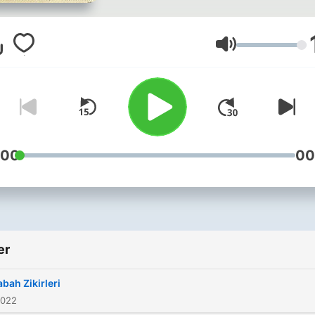
Volum
:00
00
er
abah Zikirleri
2022