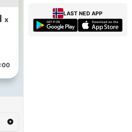
LAST NED APP
1
x
:00