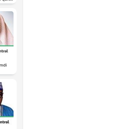
ohol
amdi