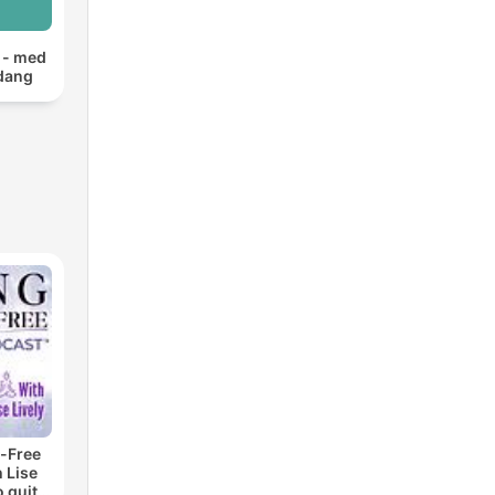
t - med
dang
-Free
 Lise
o quit