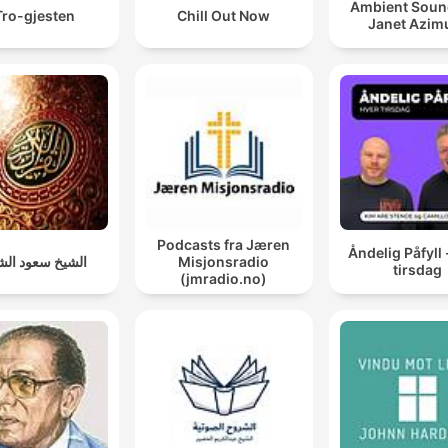
Ambient Soun
Tro-gjesten
Chill Out Now
Janet Azim
Podcasts fra Jæren
Åndelig Påfyll 
الشيخ سعود الش
Misjonsradio
tirsdag
(jmradio.no)