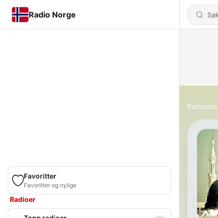
Radio Norge
Podcasts
Favoritter
Favoritter og nylige
Radioer
Topp radioer