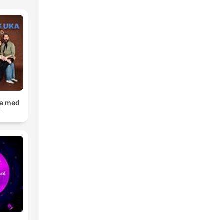
ka med
d