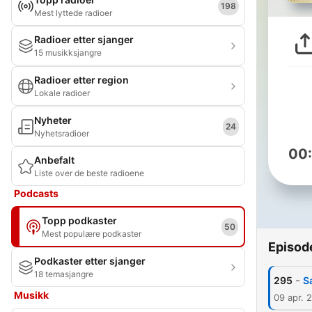
198
Mest lyttede radioer
Radioer etter sjanger
15 musikksjangre
Radioer etter region
Lokale radioer
Nyheter
24
Nyhetsradioer
00
Anbefalt
Liste over de beste radioene
Podcasts
Topp podkaster
50
Mest populære podkaster
Episod
Podkaster etter sjanger
18 temasjangre
-
295
S
Musikk
09 apr. 