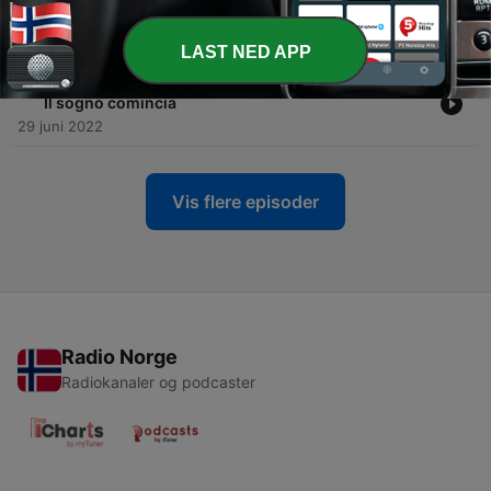
spegne le stelle verdeoro
04 juli 2022
LAST NED APP
-
4
Spagna 82: Italia-Argentina 2-1, Maradona battuto.
Il sogno comincia
29 juni 2022
Vis flere episoder
Radio Norge
Radiokanaler og podcaster