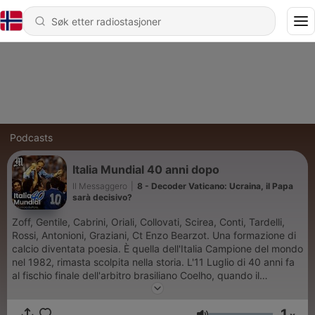
Podcasts
Italia Mundial 40 anni dopo
Il Messaggero
|
8 - Decoder Vaticano: Ucraina, il Papa
sarà decisivo?
Zoff, Gentile, Cabrini, Oriali, Collovati, Scirea, Conti, Tardelli,
Rossi, Antonioni, Graziani, Ct Enzo Bearzot. Una formazione di
calcio diventata poesia. È quella dell'Italia Campione del mondo
nel 1982, rimasta scolpita nella storia. L'11 Luglio di 40 anni fa
al fischio finale dell'arbitro brasiliano Coelho, quando il
Presidente Pertini dalla tribuna del Santiago Bernabeu infranse
il protocollo e scattò in piedi alzando al cielo la sua pipa sotto
1