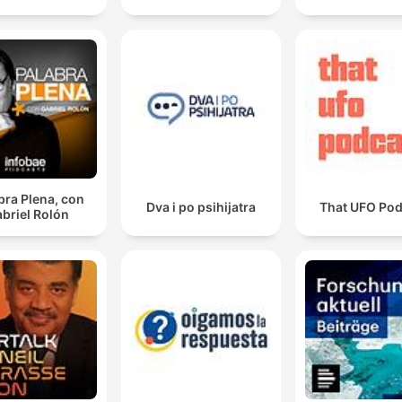
bra Plena, con
Dva i po psihijatra
That UFO Pod
briel Rolón