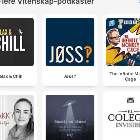
Flere Vitenskap-podkaster
The Infinite 
elax & Chill
Jøss‽
Cage