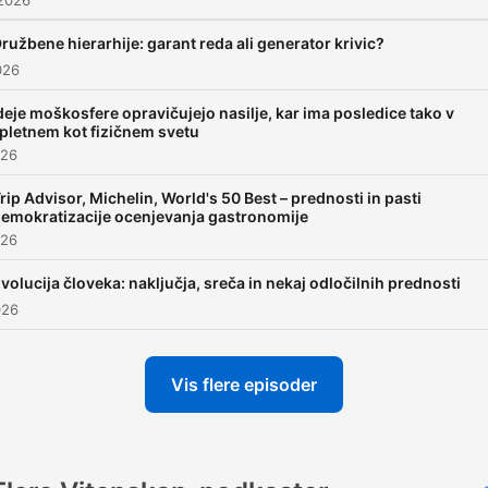
 2026
ružbene hierarhije: garant reda ali generator krivic?
026
deje moškosfere opravičujejo nasilje, kar ima posledice tako v
pletnem kot fizičnem svetu
026
rip Advisor, Michelin, World's 50 Best – prednosti in pasti
emokratizacije ocenjevanja gastronomije
026
volucija človeka: naključja, sreča in nekaj odločilnih prednosti
026
Vis flere episoder