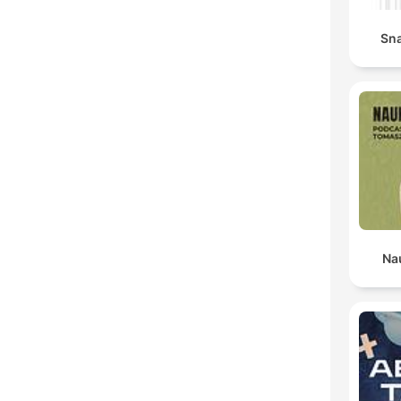
Sna
Na