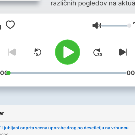
različnih pogledov na aktu
dogodke, ki iz tedna v ted
spreminjajo svet, pa tega
Volum
velikokrat sploh ne opazim
Gostje Intelekte so ugledni
strokovnjaki iz gospodarst
znanosti, kulture, politike i
drugih področij. Oddaja sk
širokemu občinstvu ponudi
:00
00
kritično mnenje o ključnih
dejavnikih globalnega in
lokalnega okolja.
er
 Ljubljani odprta scena uporabe drog po desetletju na vrhuncu