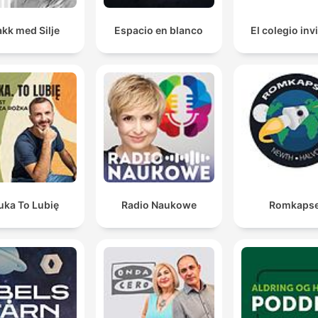
kk med Silje
Espacio en blanco
El colegio inv
uka To Lubię
Radio Naukowe
Romkapse