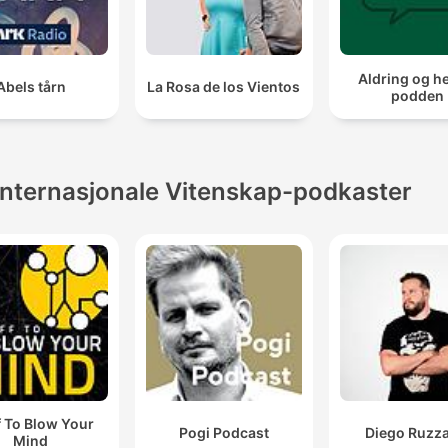
Aldring og h
Abels tårn
La Rosa de los Vientos
podden
Internasjonale Vitenskap-podkaster
f To Blow Your
Pogi Podcast
Diego Ruzza
Mind