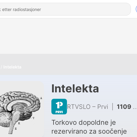
Intelekta
Intelekta
RTVSLO – Prvi
|
1109 - V Ljubljani odprta scena uporabe drog po desetletju na vrhuncu
Torkovo dopoldne je
rezervirano za soočenje