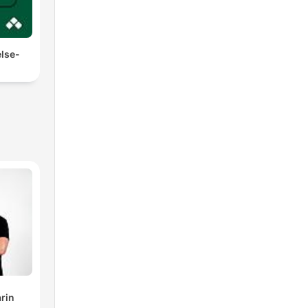
else-
rin