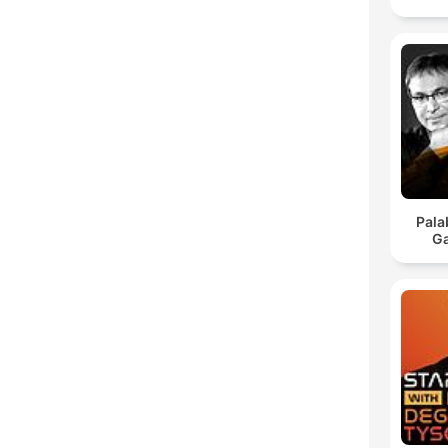
Pala
Ga