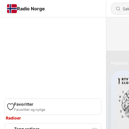
Radio Norge
Podcasts
Favoritter
Favoritter og nylige
Radioer
Topp radioer