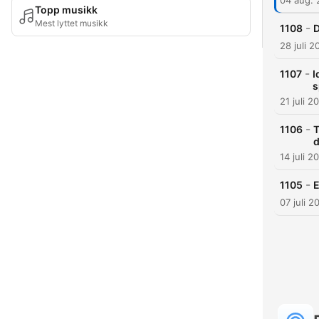
04 aug.
Topp musikk
Mest lyttet musikk
-
1108
D
28 juli 2
-
1107
I
s
21 juli 2
-
1106
T
d
14 juli 2
-
1105
E
07 juli 2