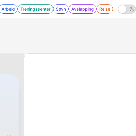
Arbeid
Treningssenter
Søvn
Avslapping
Reise