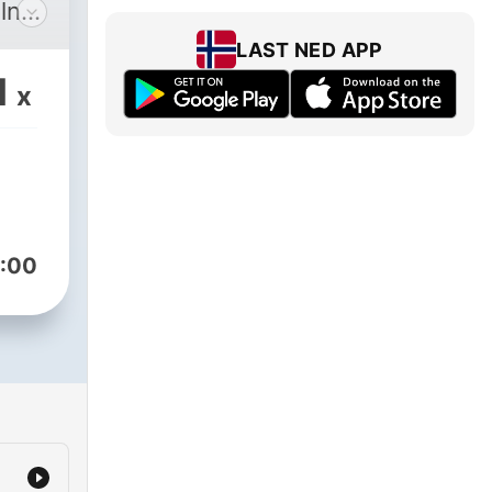
alne
en
LAST NED APP
1
x
o.
va,
n
uša
ti
:00