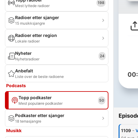
198
Mest lyttede radioer
Radioer etter sjanger
15 musikksjangre
Radioer etter region
Lokale radioer
Nyheter
24
Nyhetsradioer
Anbefalt
00
Liste over de beste radioene
Podcasts
Topp podkaster
50
Mest populære podkaster
Episod
Podkaster etter sjanger
18 temasjangre
-
Musikk
1109
V