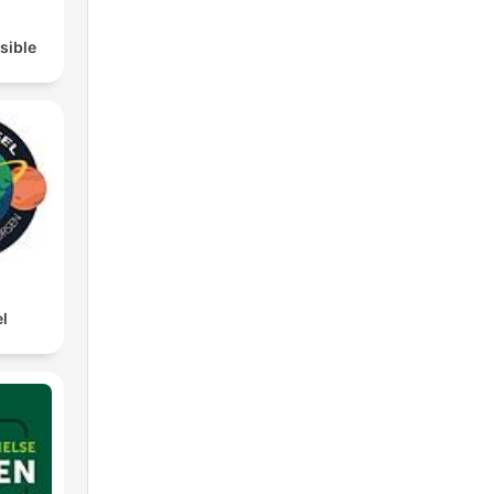
isible
l