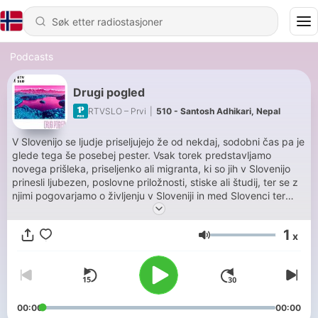
Podcasts
Drugi pogled
RTVSLO – Prvi
|
510 - Santosh Adhikari, Nepal
V Slovenijo se ljudje priseljujejo že od nekdaj, sodobni čas pa je
glede tega še posebej pester. Vsak torek predstavljamo
novega prišleka, priseljenko ali migranta, ki so jih v Slovenijo
prinesli ljubezen, poslovne priložnosti, stiske ali študij, ter se z
njimi pogovarjamo o življenju v Sloveniji in med Slovenci ter
odkrivali, kako je vse, kar je slovenskega, videti skozi oči
drugih.
1
x
Volum
00:00
00:00