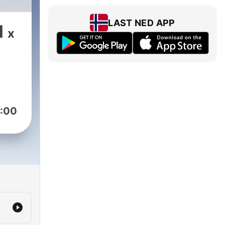
as
uben
LAST NED APP
1
x
n
 bin
reue
ern
:00