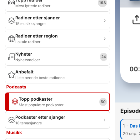
198
Mest lyttede radioer
Radioer etter sjanger
15 musikksjangre
Radioer etter region
Lokale radioer
Nyheter
24
Nyhetsradioer
00
Anbefalt
Liste over de beste radioene
Podcasts
Topp podkaster
50
Mest populære podkaster
Episod
Podkaster etter sjanger
18 temasjangre
-
1
Das b
Musikk
20 sep.