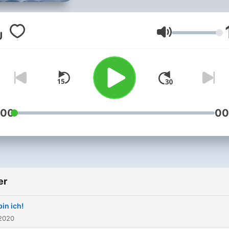
anderen Menschen über d
Thema Religionen und Gla
austauschen. Ich selber bi
Volum
katholischer Christ, jedoch
ich auch offen für andere
Religionen und
Glaubensrichtungen! Ich f
mich auf dich ♡ Folg mir g
:00
00
auf Instagram
(@heaven.podcast)
er
in ich!
 2020