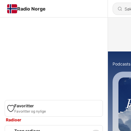
Radio Norge
Podcasts
Favoritter
Favoritter og nylige
Radioer
Topp radioer