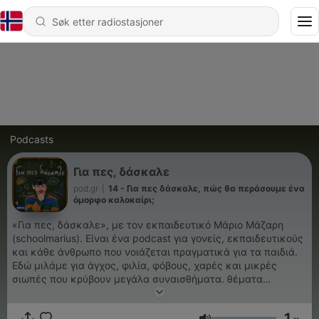
Podcasts
Για πες, δάσκαλε
pod.gr
|
14 - Για πες δάσκαλε, πώς θα περάσουμε ένα
όμορφο καλοκαίρι;
«Για πες, δάσκαλε», με τον εκπαιδευτικό Μάριο Μάζαρη
(schoolmarius). Eίναι ένα podcast για γονείς, εκπαιδευτικούς
και κάθε άνθρωπο που νοιάζεται πραγματικά για τα παιδιά.
Εδώ μιλάμε για άγχος, φιλία, φόβους, χαρές και μικρές
σιωπές που κρύβουν μεγάλα συναισθήματα. θέματα
γονεϊκότητας, σχολείου, σχέσεων με παιδιά, γονείς,
συναδέλφους. Με ιστορίες από την τάξη και τη ζωή, χωρίς
1