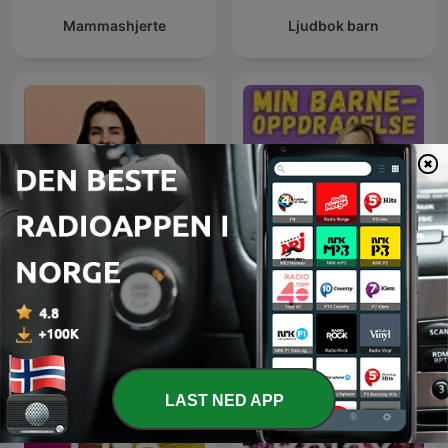
Mammashjerte
Ljudbok barn
Mamma Jobber
Min barneoppdragelse
LAST NED APP