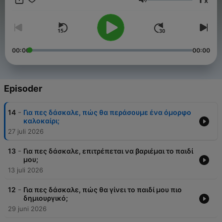
x
θεωρίες και “πρέπει”, ψάχνουμε τρόπους να ακούμε, να
Volum
καταλαβαίνουμε και να στεκόμαστε δίπλα στα παιδιά. Γιατί
κάθε παιδί χρειάζεται κάποιον να του πει: «Σε βλέπω. Σε
ακούω. Είμαι εδώ.»
00:00
00:00
Episoder
-
14
Για πες δάσκαλε, πώς θα περάσουμε ένα όμορφο
καλοκαίρι;
27 juli 2026
-
13
Για πες δάσκαλε, επιτρέπεται να βαριέμαι το παιδί
μου;
13 juli 2026
-
12
Για πες δάσκαλε, πώς θα γίνει το παιδί μου πιο
δημιουργικό;
29 juni 2026