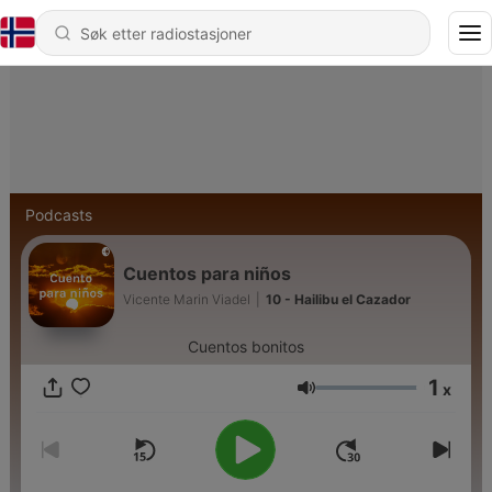
Podcasts
Cuentos para niños
Vicente Marin Viadel
|
10 - Hailibu el Cazador
Cuentos bonitos
1
x
Volum