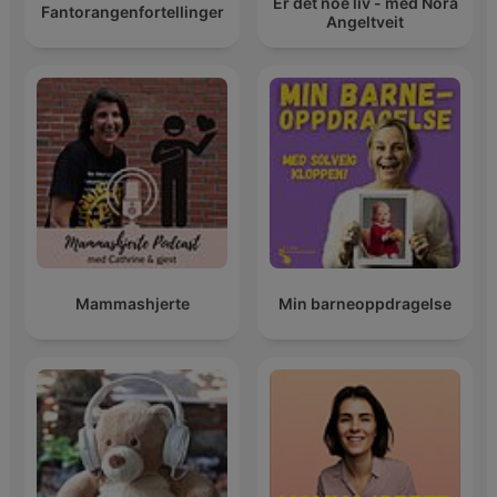
Er det noe liv - med Nora
Fantorangenfortellinger
Angeltveit
Mammashjerte
Min barneoppdragelse