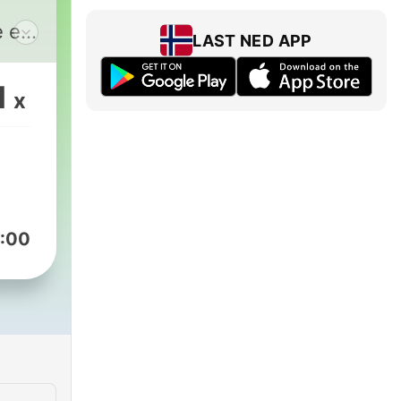
e e
LAST NED APP
 da
1
x
:00