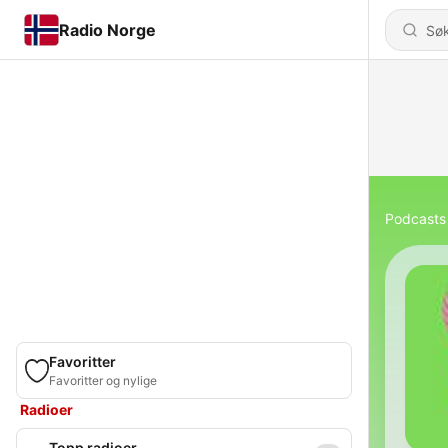
Radio Norge
Podcasts
Favoritter
Favoritter og nylige
Radioer
Topp radioer