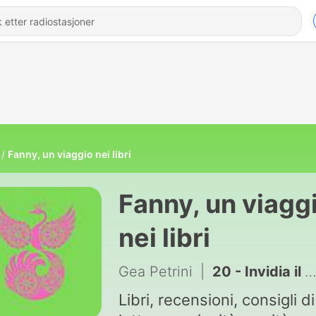
Fanny, un viaggio nei libri
Fanny, un viagg
nei libri
Gea Petrini
|
20 - Invidia il prossimo tuo di John Niven
Libri, recensioni, consigli di