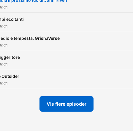
idia il prossimo tuo di John Niven
2021
pi eccitanti
2021
edio e tempesta. GrishaVerse
2021
suggeritore
2021
 Outsider
2021
Vis flere episoder