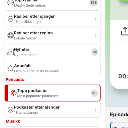
198
Mest lyttede radioer
Radioer etter sjanger
15 musikksjangre
Radioer etter region
Lokale radioer
Nyheter
24
Nyhetsradioer
Anbefalt
Liste over de beste radioene
00
Podcasts
Topp podkaster
50
Mest populære podkaster
Podkaster etter sjanger
18 temasjangre
Episod
Musikk