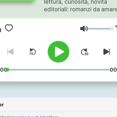
lettura, curiosità, novità
editoriali: romanzi da amar
da detestare in Fanny, il
podcast di GeaBook creato
Volum
Gea Petrini. Si parla anche di
serie tv e blog
:00
00
er