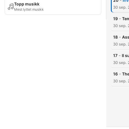
-
20
Inv
Topp musikk
30 sep. 
Mest lyttet musikk
-
19
Tem
30 sep. 
-
18
Ass
30 sep. 
-
17
Il 
30 sep. 
-
16
The
30 sep. 