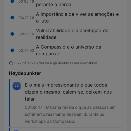
00:06:48
perante a perda
A importância de viver as emoções e
00:12:28
o luto
Vulnerabilidade e a aceitação da
00:13:16
realidade
A Compassio e o universo da
00:17:03
compaixão
Klikk på et kapittel for å gå direkte til det øyeblikket
Høydepunkter
E o mais impressionante é que todos
dizem o mesmo, calem-se, deixem-nos
falar.
00:02:47 · Mariana revela o que as pessoas em
sofrimento realmente desejam durante os
workshops da Compassio.