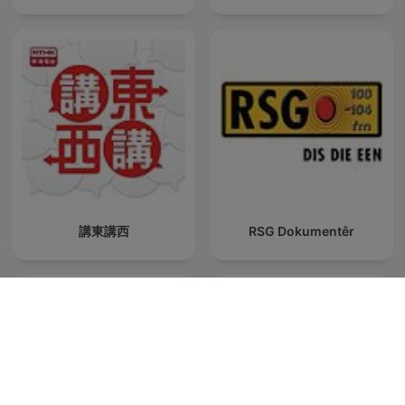
講東講西
RSG Dokumentêr