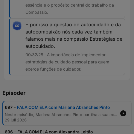
essência e o propósito central do trabalho da
Compassio.
E por isso a questão do autocuidado e da
autocompaixão nós cada vez também
falamos mais na compássio Estratégias de
autocuidado.
00:32:28 · A importância de implementar
estratégias de cuidado pessoal para quem
exerce funções de cuidador.
Episoder
-
697
FALA COM ELA com Mariana Abranches Pinto
Neste episódio, Mariana Abranches Pinto partilha a sua experiência pessoal de luto pela perda da filha Nini e o seu trabalho à frente da associação Compassio. A conversa explora a importância da escuta ativa, da compaixão e da aceitação das emoções durante processos de doença e morte. A discussão aborda ainda o papel fundamental dos cuidadores, a necessidade de criar espaços para falar sobre a finitude e a missão da Compassio em promover o autocuidado e a autocompaixão através de grupos de partilha e formações.
29 juli 2026
-
696
FALA COM ELA com Alexandra Leitão