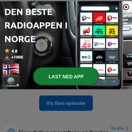
Relato de incidente e importância do registo. Trajetória política e militância na Juventude Socialista. Os desafios de género e o julgamento estético na política. A questão da ambição política em mulheres. Vida pessoal, formação académica e maternidade. Valores pessoais, liberdade e família. O segredo de uma relação longa: companheirismo. Participação cívica e política. Os desafios da democracia plena. Um dia ideal e referências musicais. Crise da habitação e o risco do populismo. O cenário político pós-António Costa. Reflexões sobre a postura política e o rótulo de radical. Dinâmicas de poder e liderança na oposição. A redefinição do conceito de radicalismo. Visão para o futuro e economia em Portugal.
22 juli 2026
-
695
FALA COM ELA com Adélia Carvalho
Neste episódio, Adélia Carvalho partilha a sua história de resiliência após um acidente que a deixou paraplégica, explorando a sua trajetória como educadora e o impacto da literatura no desenvolvimento infantil. A conversa aborda a importância do livro como espaço de afeto, as memórias de infância e a complexidade emocional do processo de adoção. A discussão avança para temas como a preservação da identidade cultural, a arte de contar histórias e os desafios da tradução de obras para diferentes línguas. Por fim, reflete-se sobre a necessidade de descentralização em Portugal e a busca pela felicidade como propósito fundamental.
15 juli 2026
-
694
FALA COM ELA com Manuel Luís Goucha
Neste episódio, Manuel Luís Goxá reflete sobre a sua trajetória na televisão, abordando a importância da preparação, o rigor linguístico e a moda como expressão de identidade. O apresentador discute a sua relação com a fama e a necessidade de preservar a privacidade no âmbito pessoal. A conversa explora memórias profundas sobre a sua mãe e o processo de aceitação da sua homossexualidade, confrontando também o impacto da homofobia nas redes sociais. Por fim, abordam-se temas como a paixão pela arte, o prazer no trabalho e visões sobre o futuro profissional e o país.
08 juli 2026
-
693
FALA COM ELA com Dino Alves
LAST NED APP
A trajetória de Dino Alves. O 'enfant terrible' e a identidade na moda. A influência da pintura e a liberdade criativa. A resistência à moda e a busca pelo intelectual. Moda como comportamento e manifesto. Memórias de infância e o primeiro contacto com a costura. Infância e a descoberta da moda. A busca pelo conjunto ideal e a persistência. A moda como expressão artística e a vida em Lisboa. O Hospital da Roupa e o conceito de upcycling. A transição para o design e o encontro com Ana Salazar. Trajetória e o Hospital da Roupa. A Moda nas Marchas Populares. Desfiles de Moda vs. Marchas. Liberdade Criativa e Identidade na Moda. A Essência do Enfant Terrible. Reflexões sobre o Futuro de Portugal. Encerramento e Sugestão Musical.
01 juli 2026
Vis flere episoder
Se alle