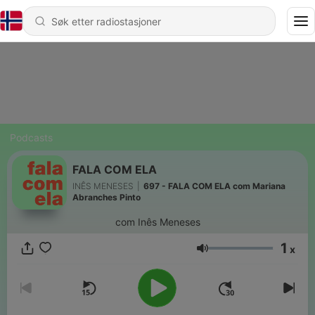
Podcasts
FALA COM ELA
INÊS MENESES
|
697 - FALA COM ELA com Mariana
Abranches Pinto
com Inês Meneses
1
x
Volum