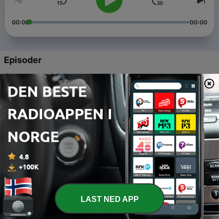
00:00
00:00
Episoder
-
127
Kompani Lauritzen-effekten: Unge trur dei skal
på bootcamp
02 juli 2024
-
125
Kan manifestering gjere livet betre?
07 mai 2024
-
124
Hør alle episodene i NRK Radio
23 mars 2024
-
120
Kva er bra med å komme for seint?
14 mars 2024
LAST NED APP
-
29
Hør alle episodene i appen NRK Radio