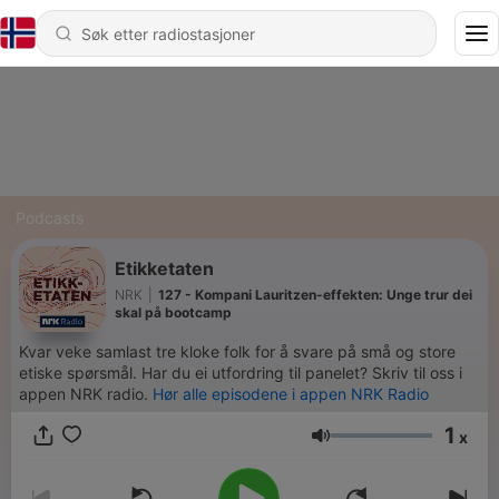
Podcasts
Etikketaten
NRK
|
127 - Kompani Lauritzen-effekten: Unge trur dei
skal på bootcamp
Kvar veke samlast tre kloke folk for å svare på små og store
etiske spørsmål. Har du ei utfordring til panelet? Skriv til oss i
appen NRK radio.
Hør alle episodene i appen NRK Radio
1
x
Volum