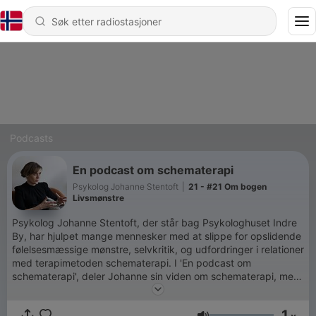
Podcasts
En podcast om schematerapi
Psykolog Johanne Stentoft
|
21 - #21 Om bogen
Livsmønstre
Psykolog Johanne Stentoft, der står bag Psykologhuset Indre
By, har hjulpet mange mennesker med at slippe for opslidende
følelsesmæssige mønstre, selvkritik, og udfordringer i relationer
med terapimetoden schematerapi. I 'En podcast om
schematerapi', deler Johanne sin viden om schematerapi, med
tips og tricks til hvordan du kan få det bedre med dig selv,
dine relationer og dit liv. Her taler hun om alt fra
1