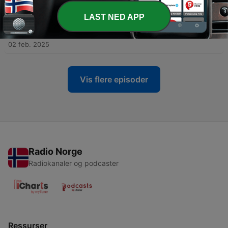
13 mars 2025
LAST NED APP
-
17
#17 Når du altid tager ansvar- og glemmer dig selv
(om parentification)
02 feb. 2025
Vis flere episoder
Radio Norge
Radiokanaler og podcaster
Ressurser