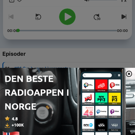
x
angstsymptomer til dating.I podcastens afsnit inviterer
Volum
Johanne andre psykologer, der deler ud af deres viden der kan
komme dig til hjælp.
00:00
00:00
Episoder
-
21
#21 Om bogen Livsmønstre
18 okt. 2025
-
20
#20 Metakognitiv terapi
31 aug. 2025
-
19
#19 Følelser og schematerapi
09 juni 2025
-
18
#18Med Randi Øibakken- om
Trivselskomissionens rapport