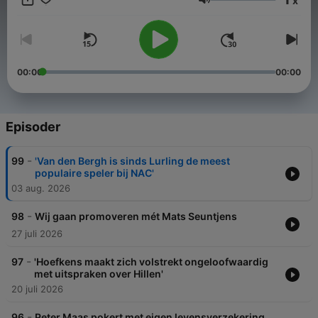
x
thema's die anders leven bij voetballers, dan bij journalisten.
Volum
Wat is de rol van de media? En we documenteren The Last
Dance van de Seun of God.
00:00
00:00
Episoder
-
99
'Van den Bergh is sinds Lurling de meest
populaire speler bij NAC'
03 aug. 2026
-
98
Wij gaan promoveren mét Mats Seuntjens
27 juli 2026
-
97
'Hoefkens maakt zich volstrekt ongeloofwaardig
met uitspraken over Hillen'
20 juli 2026
-
96
Peter Maas pokert met eigen levensverzekering