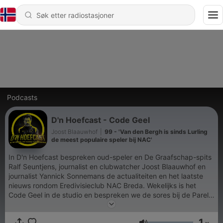
Podcasts
D'n Hoefcast - Code Geel
Joost Blaauwhof
|
99 - 'Van den Bergh is sinds Lurling
de meest populaire speler bij NAC'
In D'n Hoefcast bespreken oud-speler en De Graafschap-spits
Ralf Seuntjens, journalist en clubwatcher Joost Blaauwhof en
journalist Yannick Sonnemans de actualiteiten en het laatste
nieuws rondom Eredivisieclub NAC Breda. Wekelijks is het
Code Geel in de studio en bespreken we de sores bij de Parel
van het Zuiden, geïnspireerd door hoofdtrainer Carl Hoefkens.
Voor alle ins én outs moet je bij ons zijn. Ook bespreken we
1