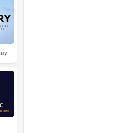
sary
с