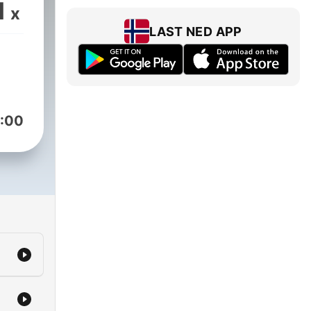
1
x
LAST NED APP
:00