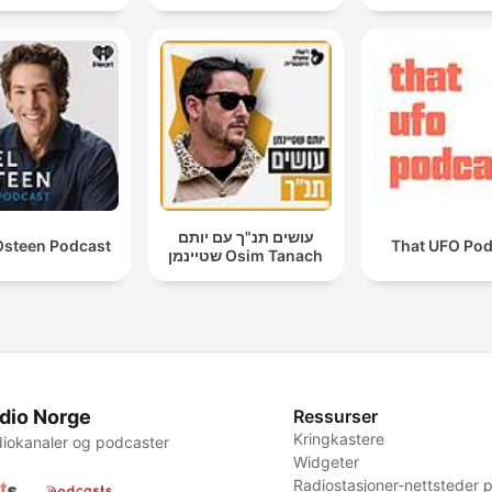
עושים תנ"ך עם יותם
Osteen Podcast
That UFO Pod
שטיינמן Osim Tanach
dio Norge
Ressurser
Kringkastere
iokanaler og podcaster
Widgeter
Radiostasjoner-nettsteder p