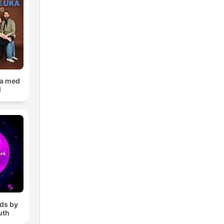
ka med
d
ds by
uth