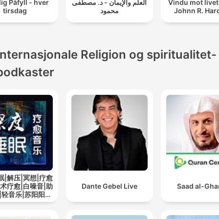
ig Påfyll - hver
العلم والإيمان - د. مصطفى
Vindu mot live
tirsdag
محمود
Johnn R. Har
Internasjonale Religion og spiritualitet-
podkaster
眠|解压|冥想|疗愈
艺术疗愈|白噪音|助
Dante Gebel Live
Saad al-Gh
|轻音乐|苏阳阳频
道