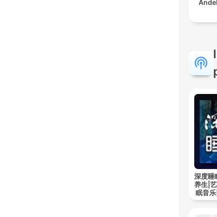
Åndel
深度睡
养生|
眠音乐