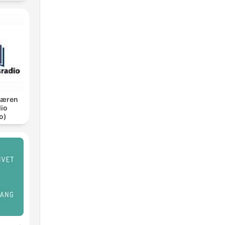
Jæren
io
o)