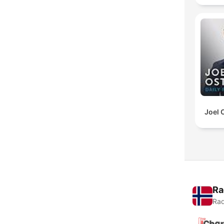
Joel 
Ra
Rad