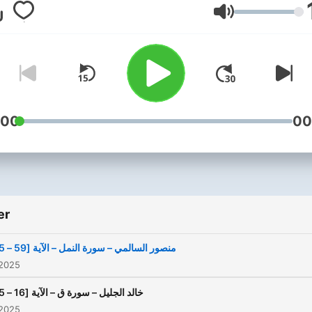
Volum
:00
00
er
منصور السالمي – سورة النمل – الآية [59 – 65]
 2025
خالد الجليل – سورة ق – الآية [16 – 35]
 2025