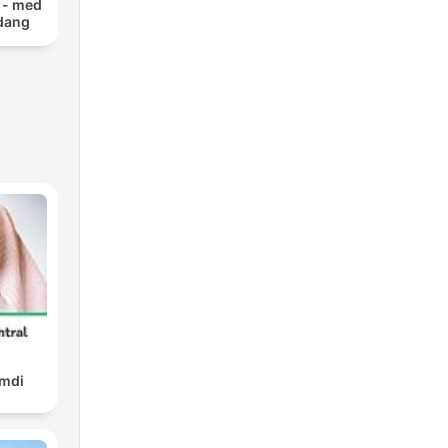
t - med
dang
amdi