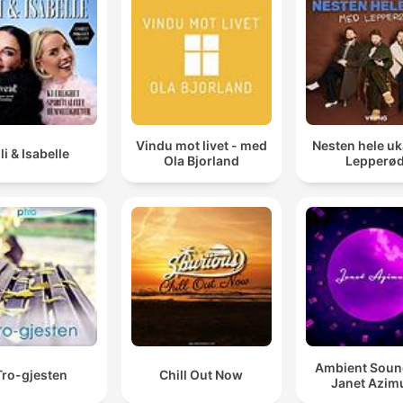
Vindu mot livet - med
Nesten hele u
lli & Isabelle
Ola Bjorland
Lepperø
Ambient Soun
Tro-gjesten
Chill Out Now
Janet Azim