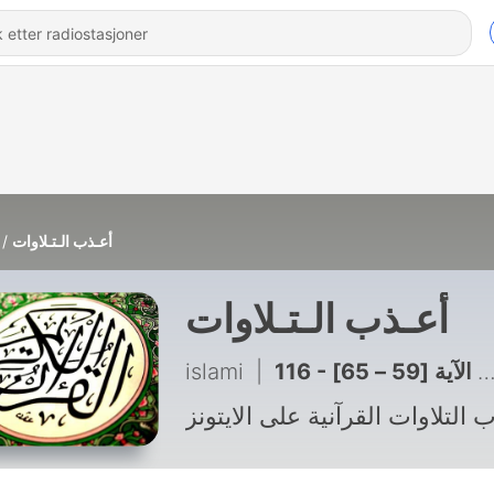
أعـذب الـتـلاوات
أعـذب الـتـلاوات
islami
|
116 - منصور السالمي – سورة النمل – الآية [59 – 65]
 التلاوات القرآنية على الايتونز