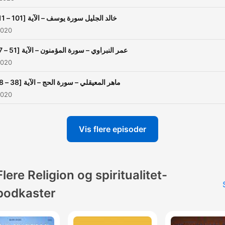
خالد الجليل سورة يوسف – الآية [101 – 111]
2020
عمر النبراوي – سورة المؤمنون – الآية [51 – 77]
2020
ماهر المعيقلي – سورة الحج – الآية [38 – 48]
2020
Vis flere episoder
Flere Religion og spiritualitet-
podkaster