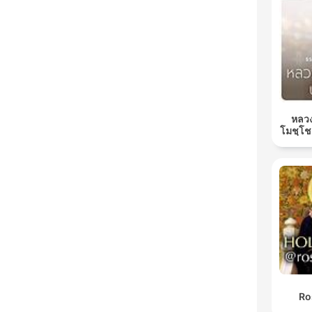
หลวง
โมชฺโช
Ro