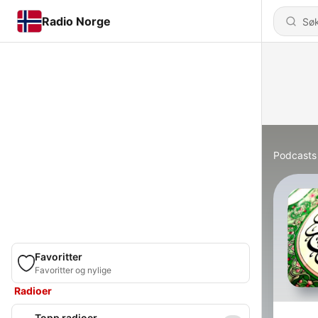
Radio Norge
Podcasts
Favoritter
Favoritter og nylige
Radioer
Topp radioer