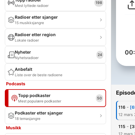
198
Mest lyttede radioer
Radioer etter sjanger
15 musikksjangre
Radioer etter region
Lokale radioer
00
Nyheter
24
Nyhetsradioer
Anbefalt
Liste over de beste radioene
Podcasts
Episod
Topp podkaster
50
Mest populære podkaster
-
116
Podkaster etter sjanger
12 mars
18 temasjangre
-
115
Musikk
12 mars