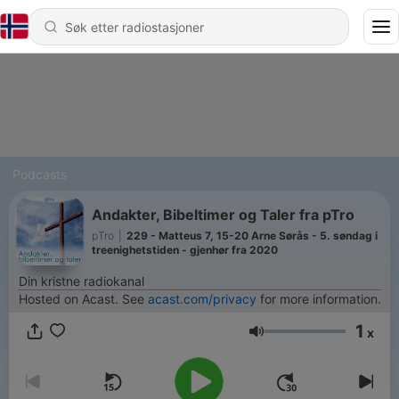
Podcasts
Andakter, Bibeltimer og Taler fra pTro
pTro
|
229 - Matteus 7, 15-20 Arne Sørås - 5. søndag i
treenighetstiden - gjenhør fra 2020
Din kristne radiokanal
Hosted on Acast. See
acast.com/privacy
for more information.
1
x
Volum