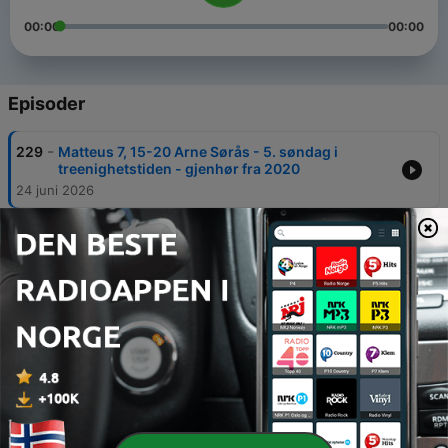
00:00
00:00
Episoder
-
229
Matteus 7, 15-20 Arne Sørås - 5. søndag i
treenighetstiden - gjenhør fra 2020
24 juni 2026
-
228
Matteus 28, 16-20 Svein Kåre Harestad -
Treenighetssøndag Gjenhør fra 2017
29 mai 2026
-
227
Johannes 15,26-27 Jakob Middelthon - gjenhør
fra 2017
15 mai 2026
-
226
Johannes 15,1-8 Kåre Eidsvåg - 5. søndag i
påsketida Gjenhøyr frå 2017
30 apr. 2026