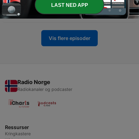
-
225
Lukas 1, 26-38 Jakob Middelthon - Maria
LAST NED APP
budskapsdag - gjenhør fra 2017
20 mars 2026
Vis flere episoder
Radio Norge
Radiokanaler og podcaster
Ressurser
Kringkastere